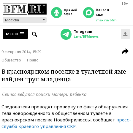
16+
Канал в
прямой
эфир
MAX
Москва
max.ru/bfm
Telegram
МЕНЮ
t.me/BFMnews
9 февраля 2014, 15:29
Общество
Право
В красноярском поселке в туалетной яме
найден труп младенца
Сейчас ведутся поиски матери ребенка
Следователи проводят проверку по факту обнаружения
тела новорожденного в общественном туалете в
красноярском поселке Новобирилюссы, сообщает
пресс-
служба краевого управления СКР
.