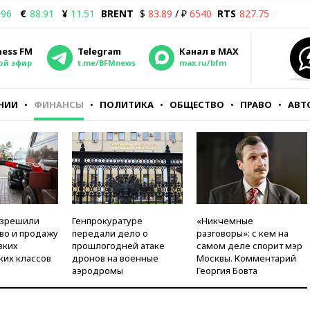
.96
€
88.91
¥
11.51
BRENT
$
83.89
/ ₽
6540
RTS
827.75
ness FM
Telegram
Канал в MAX
ой эфир
t.me/BFMnews
max.ru/bfm
НИИ
ФИНАНСЫ
ПОЛИТИКА
ОБЩЕСТВО
ПРАВО
АВТ
азрешили
Генпрокуратуре
«Никчемные
во и продажу
передали дело о
разговоры»: с кем на
зких
прошлогодней атаке
самом деле спорит мэр
ких классов
дронов на военные
Москвы. Комментарий
аэродромы
Георгия Бовта