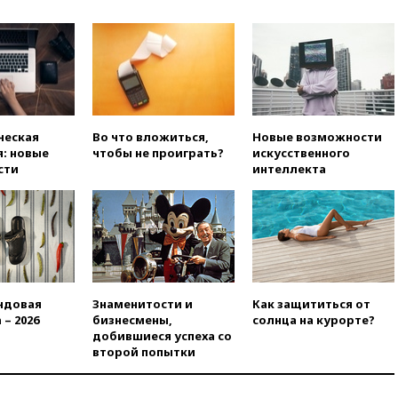
после последней операции
вчера, 23:35
Российского
историка Артема Кирпиченка
арестовали в Израиле
вчера, 23:23
«Спартак»
разгромил «Оренбург» в
Кубке России
ческая
Во что вложиться,
Новые возможности
вчера, 23:00
Пост Дмитриева в
: новые
чтобы не проиграть?
искусственного
X о миграционном кризисе в
сти
интеллекта
Сеуте набрал миллион
просмотров
вчера, 22:49
Минпромторг:
банкротство «Кванта» не
означает прекращения
производства телевизоров в
РФ
ндовая
Знаменитости и
Как защититься от
вчера, 22:35
Семь грузовых
 – 2026
бизнесмены,
солнца на курорте?
вагонов сошли с рельсов в
добившиеся успеха со
Оренбургской области
второй попытки
вчера, 22:22
Минфин: в июле
выросли нефтегазовые