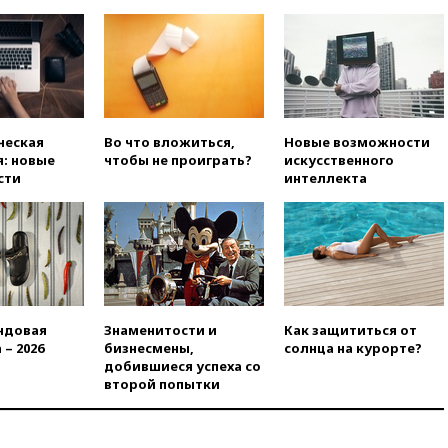
«взрывная» диарея охватила
47 из 50 штатов США
вчера, 20:35
ПВО за 12 часов
сбила 200 украинских
беспилотников
вчера, 20:20
Третий комплект
золотых медалей выиграли на
ческая
Во что вложиться,
Новые возможности
ЧЕ российские синхронистки
: новые
чтобы не проиграть?
искусственного
сти
интеллекта
вчера, 20:15
ТАСС: жизни
главы «Уралдронзавода»
после взрыва ничего не
угрожает
вчера, 20:08
По всей Грузии
снова отключилось
электричество
ндовая
Знаменитости и
Как защититься от
вчера, 20:00
Зеленский связал
 – 2026
бизнесмены,
солнца на курорте?
дефицит ракет с попыткой
добившиеся успеха со
Запада принудить Киев к
второй попытки
уступкам
вчера, 19:45
Памфилова: ЦИК
примет беспрецедентные