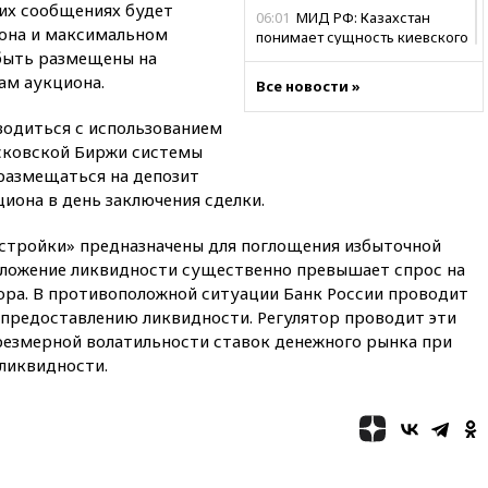
тих сообщениях будет
06:01
МИД РФ: Казахстан
иона и максимальном
понимает сущность киевского
быть размещены на
режима
ам аукциона.
Все новости »
05:10
Дом детства Нила
Армстронга впервые за 38 лет
одиться с использованием
выставили на продажу
сковской Биржи системы
04:00
Мирошник: России стоит
 размещаться на депозит
быть готовой к продолжению
циона в день заключения сделки.
украинского конфликта
03:16
Трамп заявил, что
стройки» предназначены для поглощения избыточной
предпочел бы соглашение с
едложение ликвидности существенно превышает спрос на
Ираном
тора. В противоположной ситуации Банк России проводит
02:06
Лантратова: судьба
 предоставлению ликвидности. Регулятор проводит эти
сотни жителей Курской
езмерной волатильности ставок денежного рынка при
области все еще неизвестна
ликвидности.
01:10
МИД РФ: ЕС пытается
сохранить мобилизационный
ресурс для Украины
00:05
Девочка с «маской
Бэтмена» показала лицо