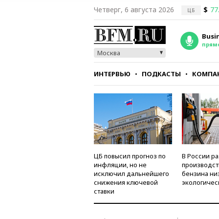
Четверг, 6 августа 2026
$
77
ЦБ
Busi
прям
Москва
ИНТЕРВЬЮ
ПОДКАСТЫ
КОМПА
СТИЛЬ
ТЕСТЫ
ЦБ повысил прогноз по
В России р
инфляции, но не
производст
исключил дальнейшего
бензина ни
снижения ключевой
экологичес
ставки