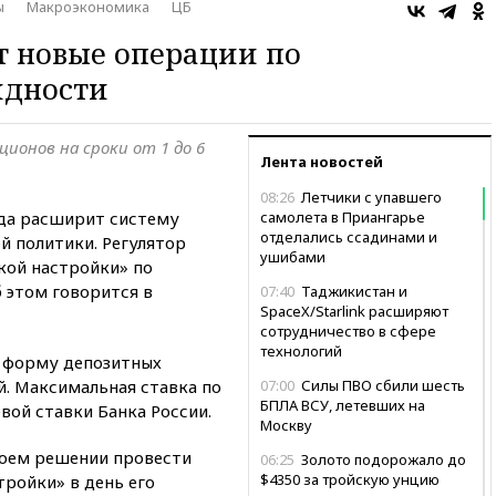
ы
Макроэкономика
ЦБ
т новые операции по
идности
ционов на сроки от 1 до 6
Лента новостей
08:26
Летчики с упавшего
ода расширит систему
самолета в Приангарье
отделались ссадинами и
 политики. Регулятор
ушибами
кой настройки» по
 этом говорится в
07:40
Таджикистан и
SpaceX/Starlink расширяют
сотрудничество в сфере
технологий
ь форму депозитных
й. Максимальная ставка по
07:00
Силы ПВО сбили шесть
БПЛА ВСУ, летевших на
вой ставки Банка России.
Москву
воем решении провести
06:25
Золото подорожало до
$4350 за тройскую унцию
ройки» в день его