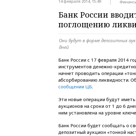
14 февраля 2014, 15:49
Финанс
Банк России вводи
поглощению ликв
Они будут в форме депозитных аук
дней
Банк России с 17 февраля 2014 г
инструментов денежно-кредитной
начнет проводить операции «тон
абсорбированию ликвидности. Об
сообщении ЦБ
.
Эти новые операции будут имет
аукционов на сроки от 1 до 6 дне
ним установлена на уровне ключе
Банк России будет сообщать о с
депозитный аукцион «тонкой наст