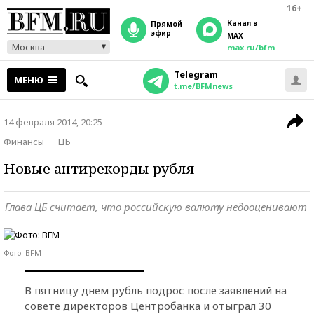
16+
Канал в
прямой
эфир
MAX
Москва
max.ru/bfm
Telegram
МЕНЮ
t.me/BFMnews
14 февраля 2014, 20:25
Финансы
ЦБ
Новые антирекорды рубля
Глава ЦБ считает, что российскую валюту недооценивают
Фото: BFM
В пятницу днем рубль подрос после заявлений на
совете директоров Центробанка и отыграл 30