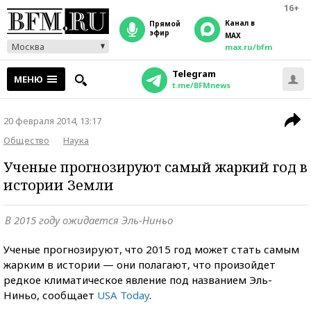
16+
Канал в
прямой
эфир
MAX
Москва
max.ru/bfm
Telegram
МЕНЮ
t.me/BFMnews
20 февраля 2014, 13:17
Общество
Наука
Ученые прогнозируют самый жаркий год в
истории Земли
В 2015 году ожидается Эль-Ниньо
Ученые прогнозируют, что 2015 год может стать самым
жарким в истории — они полагают, что произойдет
редкое климатическое явление под названием Эль-
Ниньо, сообщает
USA Today
.