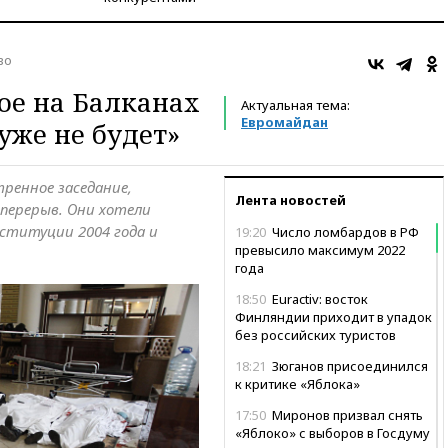
во
рое на Балканах
Актуальная тема:
Евромайдан
уже не будет»
тренное заседание,
Лента новостей
 перерыв. Они хотели
ституции 2004 года и
19:20
Число ломбардов в РФ
превысило максимум 2022
года
18:50
Euractiv: восток
Финляндии приходит в упадок
без российских туристов
18:21
Зюганов присоединился
к критике «Яблока»
17:50
Миронов призвал снять
«Яблоко» с выборов в Госдуму