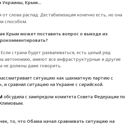
 Украины, Крым...
11:58
Politico: США
восстановили обмен
 от слова распад. Дестабилизация конечно есть, но она
разведданными с Украиной
ым способом.
11:58
Великобритания
расширила санкции против
учае Крым может поставить вопрос о выходе из
России
прокомментировать?
11:37
В Ярославской области
обломки БПЛА упали в
Если страна будет разваливаться, есть целый ряд
резервуары НПЗ
на автономию, имеют все инфраструктурные и другие
11:19
МИД России ответил на
м не должны даже говорить.
критику мэра Хиросимы в
годовщину ядерной
 рассматривает ситуацию как шахматную партию с
бомбардировки
, и сравнил ситуацию на Украине с сирийской.
10:57
Оверчук заявил о
сокращении товарооборота
FM
обсудила с зампредом комитета Совета Федерации по
России и Армении на две
Климовым.
трети
10:54
Президент ФИФА
Джанни Инфантино сумел
чек, то, что Обама начал сравнивать ситуацию на
сохранить пост