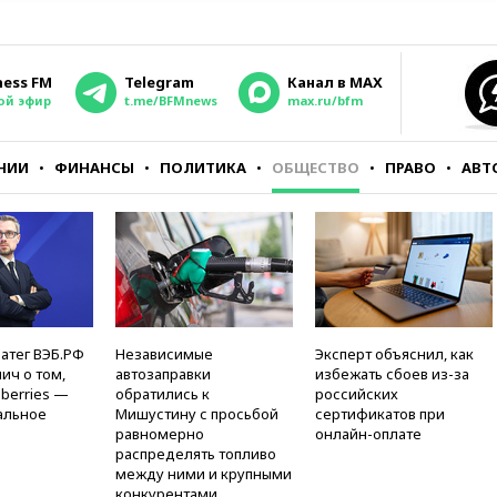
ness FM
Telegram
Канал в MAX
ой эфир
t.me/BFMnews
max.ru/bfm
НИИ
ФИНАНСЫ
ПОЛИТИКА
ОБЩЕСТВО
ПРАВО
АВТ
атег ВЭБ.РФ
Независимые
Эксперт объяснил, как
ич о том,
автозаправки
избежать сбоев из-за
berries —
обратились к
российских
альное
Мишустину с просьбой
сертификатов при
равномерно
онлайн-оплате
распределять топливо
между ними и крупными
конкурентами