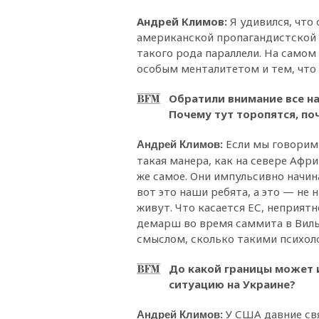
Андрей Климов
:
Я удивился, что 
американской пропагандистской 
такого рода параллели. На самом
особым менталитетом и тем, что 
Обратили внимание все на
Почему тут торопятся, по
:
Если мы говорим 
Андрей Климов
такая манера, как на севере Афри
же самое. Они импульсивно начина
вот это наши ребята, а это — не 
живут. Что касается ЕС, неприят
демарш во время саммита в Виль
смыслом, сколько такими психо
До какой границы может 
ситуацию на Украине?
:
У США давние св
Андрей Климов