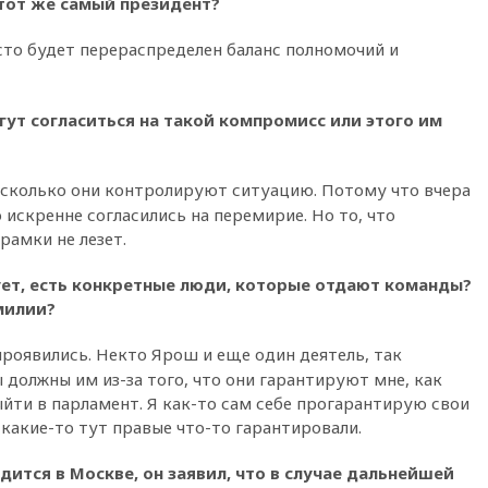
тот же самый президент?
13:13
СК возбудил дело по
факту гибели женщины и
ребенка в Раменском
сто будет перераспределен баланс полномочий и
12:57
В Луганске при ракетном
ударе ВСУ по складу
ут согласиться на такой компромисс или этого им
пострадали пять человек
12:44
МВД: число
преступлений, связанных с
асколько они контролируют ситуацию. Потому что вчера
отмыванием денег, достигло
рекордного показателя
 искренне согласились на перемирие. Но то, что
рамки не лезет.
12:40
В Подмосковье
женщина и трехлетний
ует, есть конкретные люди, которые отдают команды?
ребенок погибли при падении
из окна
амилии?
12:22
В России с 1 сентября
проявились. Некто Ярош и еще один деятель, так
изменятся билеты на
 должны им из-за того, что они гарантируют мне, как
общественный транспорт
йти в парламент. Я как-то сам себе прогарантирую свои
12:15
Иран и Оман
 какие-то тут правые что-то гарантировали.
согласовали главные пункты
сделки по открытию
Ормузского пролива
дится в Москве, он заявил, что в случае дальнейшей