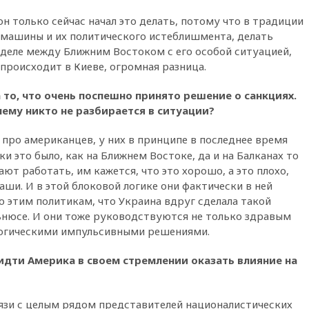
10:38
Роскачество нашло
кишечную палочку в бургерах
он только сейчас начал это делать, потому что в традиции
пяти популярных сетей
машины и их политического истеблишмента, делать
фастфуда
 деле между Ближним Востоком с его особой ситуацией,
10:19
СКР рассматривает три
происходит в Киеве, огромная разница.
основные версии
произошедшего с Cessna-182
 то, что очень поспешно принято решение о санкциях.
10:18
В Приморье задержаны
чему никто не разбирается в ситуации?
подростки, планировавшие
теракт на объекте Росгвардии
про американцев, у них в принципе в последнее время
ки это было, как на Ближнем Востоке, да и на Балканах то
09:59
The Spectator:
отсутствие ракет для Patriot у
ют работать, им кажется, что это хорошо, а это плохо,
Украины приведет к
наши. И в этой блоковой логике они фактически в ней
поражению Киева
но этим политикам, что Украина вдруг сделала такой
09:54
МВД Германии:
нюсе. И они тоже руководствуются не только здравым
инцидент с дроном в
логическими импульсивными решениями.
аэропорту Лейпцига —
«сценарий гибридной атаки»
идти Америка в своем стремлении оказать влияние на
09:32
В Тверской области
обломки дрона повредили
фасад логокомплекса
язи с целым рядом представителей националистических
Wildberries