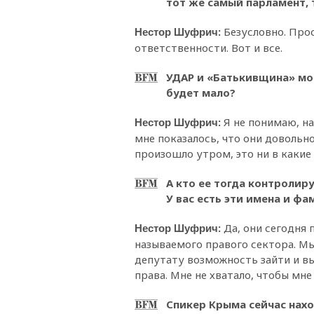
тот же самый парламент, 
:
Безусловно. Про
Нестор Шуфрич
ответственности. Вот и все.
УДАР и «Батькивщина» мог
будет мало?
:
Я не понимаю, н
Нестор Шуфрич
мне показалось, что они довольно
произошло утром, это ни в какие 
А кто ее тогда контролир
У вас есть эти имена и ф
:
Да, они сегодня 
Нестор Шуфрич
называемого правого сектора. Мы
депутату возможность зайти и вы
права. Мне не хватало, чтобы мне
Спикер Крыма сейчас нахо