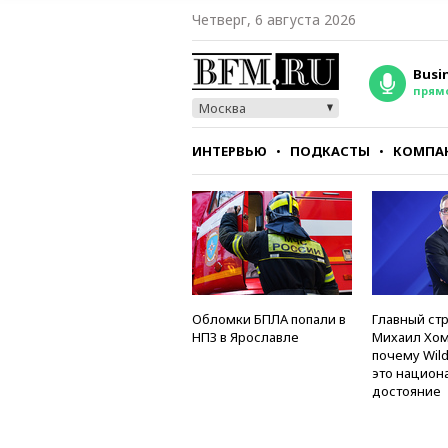
Четверг, 6 августа 2026
Busi
прям
Москва
ИНТЕРВЬЮ
ПОДКАСТЫ
КОМПА
СТИЛЬ
ТЕСТЫ
Обломки БПЛА попали в
Главный стр
НПЗ в Ярославле
Михаил Хом
почему Wild
это национ
достояние