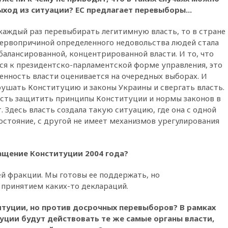
в России
ыход из ситуации? ЕС предлагает перевыборы...
14:19
Масштабный сбой
произошел в рунете
каждый раз перевыбирать легитимную власть, то в стране
 первопричиной определенного недовольства людей стала
14:14
«Ведомости»: Озон банк
балансированной, концентрированной власти. И то, что
не пострадает от британских
санкций
ся к президентско-парламентской форме управления, это
енность власти оценивается на очередных выборах. И
13:58
Медведев назвал
рушать Конституцию и законы Украины и свергать власть.
Японию вассалом США
сть защитить принципы Конституции и нормы законов в
13:45
В Петербурге достроили
. Здесь власть создала такую ситуацию, где она с одной
новый тоннель зеленой ветки
стояние, с другой не имеет механизмов урегулирования
метро
13:38
В эфире «Радиостанции
Судного дня» прозвучали три
щение Конституции 2004 года?
сообщения
13:29
Восемь человек
й фракции. Мы готовы ее поддержать, но
пострадали при наезде
 принятием каких-то деклараций.
автомобиля на толпу в Омске
итуции, но против досрочных перевыборов? В рамках
13:19
WP: Трамп определился
со своим преемником
уции будут действовать те же самые органы власти,