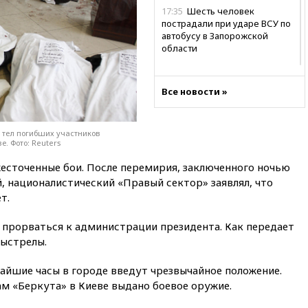
17:35
Шесть человек
пострадали при ударе ВСУ по
автобусу в Запорожской
области
17:25
В аэропортах Сочи и
Геленджика сняты
Все новости »
ограничения
17:17
Власти РФ помогут
пострадавшему от атак на
 тел погибших участников
склады Wildberries бизнесу
. Фото: Reuters
16:55
Экс-директору Popcorn
жесточенные бои. После перемирия, заключенного ночью
Books запросили четыре года
, националистический «Правый сектор» заявлял, что
условно
т.
16:46
ЦБ: международные
резервы России снизились
 прорваться к администрации президента. Как передает
ыстрелы.
16:35
На восстановление
Херсонской области направят
6,8 млрд рублей
жайшие часы в городе введут чрезвычайное положение.
м «Беркута» в Киеве выдано боевое оружие.
16:16
The Guardian: ученые
США создали