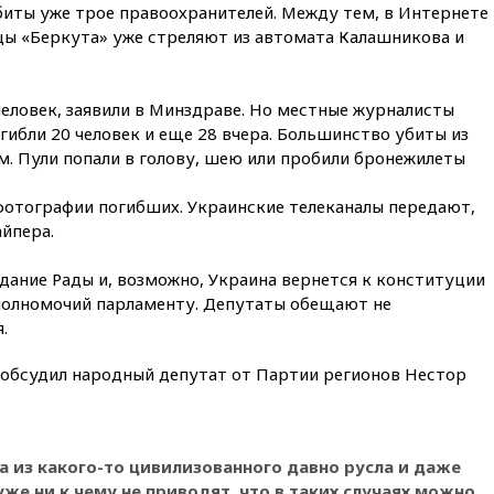
гипоаллергенных собак
биты уже трое правоохранителей. Между тем, в Интернете
йцы «Беркута» уже стреляют из автомата Калашникова и
15:45
Спутник «Электро-Л» №
5 введен в эксплуатацию
15:35
Два человека погибли
 человек, заявили в Минздраве. Но местные журналисты
при атаках дронов ВСУ в
гибли 20 человек и еще 28 вчера. Большинство убиты из
Брянской области
м. Пули попали в голову, шею или пробили бронежилеты
15:15
В половине штатов США
зафиксирована вспышка
отографии погибших. Украинские телеканалы передают,
сальмонеллеза
йпера.
14:57
Жара в Европе может
нанести ущерб экономике в
дание Рады и, возможно, Украина вернется к конституции
размере €800 млрд
 полномочий парламенту. Депутаты обещают не
14:49
Пентагон озаботился
.
критикой Трампа по поводу
дефицита боеприпасов
обсудил народный депутат от Партии регионов Нестор
14:40
В Германии задержан
украинец за шпионаж на
оборонном предприятии
14:21
АТОР сообщила о
 из какого-то цивилизованного давно русла и даже
снижении цен на авиабилеты
же ни к чему не приводят, что в таких случаях можно