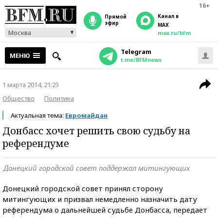
16+
Канал в
прямой
эфир
MAX
Москва
max.ru/bfm
Telegram
МЕНЮ
t.me/BFMnews
1 марта 2014, 21:23
Общество
Политика
Актуальная тема:
Евромайдан
Донбасс хочет решить свою судьбу на
референдуме
Донецкий городской совет поддержал митингующих
Донецкий городской совет принял сторону
митингующих и призвал немедленно назначить дату
референдума о дальнейшей судьбе Донбасса, передает