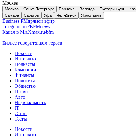
Москва
Москва
Санкт-Петербург
Барнаул
Вологда
Екатеринбург
Каз
Самара
Саратов
Уфа
Челябинск
Ярославль
Business FM
прямой эфир
Telegram
t.me/BFMnews
Канал в MAX
max.ru/bfm
Бизнес говорит:
ищем героев
Новости
Интервью
Подкасты
Компании
Финансы
Политика
Общество
Право
Авто
Недвижимость
IT
Стиль
Тесты
Новости
Интервью