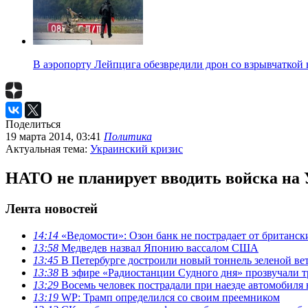
В аэропорту Лейпцига обезвредили дрон со взрывчаткой 
Поделиться
19 марта 2014, 03:41
Политика
Актуальная тема:
Украинский кризис
НАТО не планирует вводить войска на
Лента новостей
14:14
«Ведомости»: Озон банк не пострадает от британск
13:58
Медведев назвал Японию вассалом США
13:45
В Петербурге достроили новый тоннель зеленой ве
13:38
В эфире «Радиостанции Судного дня» прозвучали 
13:29
Восемь человек пострадали при наезде автомобиля 
13:19
WP: Трамп определился со своим преемником