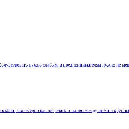
очувствовать нужно слабым, а предпринимателям нужно не ме
росьбой равномерно распределять топливо между ними и крупн