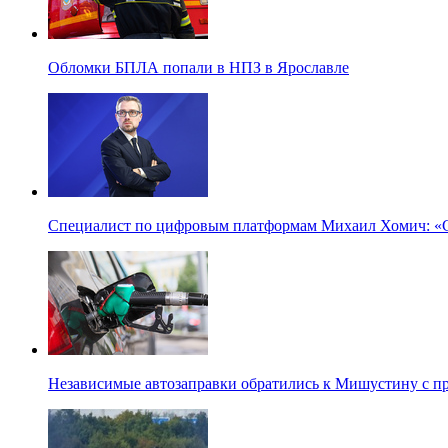
Обломки БПЛА попали в НПЗ в Ярославле
Специалист по цифровым платформам Михаил Хомич: «С
Независимые автозаправки обратились к Мишустину с п