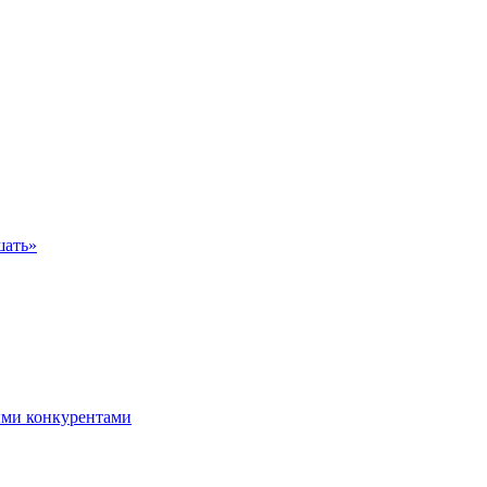
шать»
ыми конкурентами