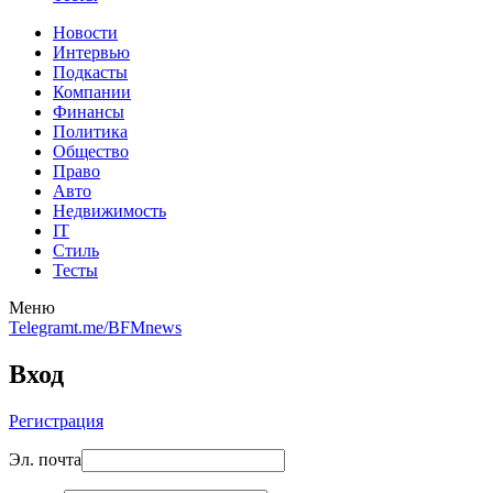
Новости
Интервью
Подкасты
Компании
Финансы
Политика
Общество
Право
Авто
Недвижимость
IT
Стиль
Тесты
Меню
Telegram
t.me/BFMnews
Вход
Регистрация
Эл. почта