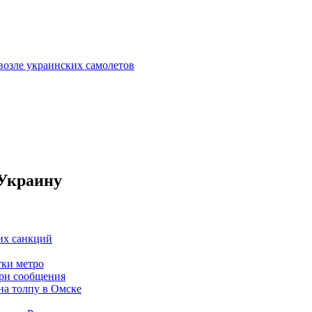
возле украинских самолетов
 Украину
их санкций
тки метро
три сообщения
на толпу в Омске