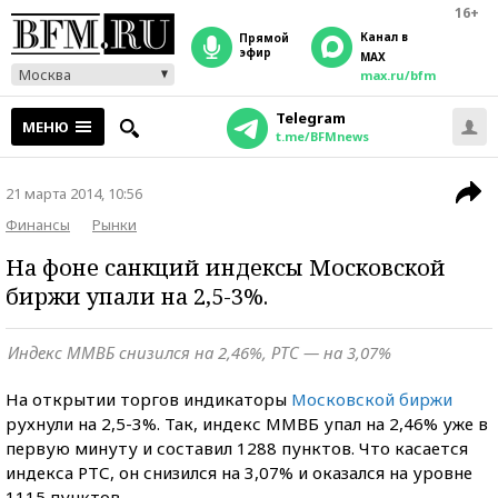
16+
Канал в
прямой
эфир
MAX
Москва
max.ru/bfm
Telegram
МЕНЮ
t.me/BFMnews
21 марта 2014, 10:56
Финансы
Рынки
На фоне санкций индексы Московской
биржи упали на 2,5-3%.
Индекс ММВБ снизился на 2,46%, РТС — на 3,07%
На открытии торгов индикаторы
Московской биржи
рухнули на 2,5-3%. Так, индекс ММВБ упал на 2,46% уже в
первую минуту и составил 1288 пунктов. Что касается
индекса РТС, он снизился на 3,07% и оказался на уровне
1115 пунктов.