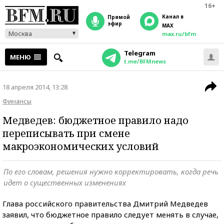
16+
Канал в
прямой
эфир
MAX
Москва
max.ru/bfm
Telegram
МЕНЮ
t.me/BFMnews
18 апреля 2014, 13:28
Финансы
Медведев: бюджетное правило надо
переписывать при смене
макроэкономических условий
По его словам, решения нужно корректировать, когда речь
идет о существенных изменениях
Глава российского правительства Дмитрий Медведев
заявил, что бюджетное правило следует менять в случае,