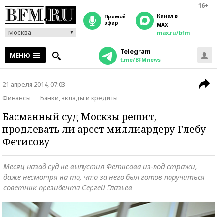
16+
Канал в
прямой
эфир
MAX
Москва
max.ru/bfm
Telegram
МЕНЮ
t.me/BFMnews
21 апреля 2014, 07:03
Финансы
Банки, вклады и кредиты
Басманный суд Москвы решит,
продлевать ли арест миллиардеру Глебу
Фетисову
Месяц назад суд не выпустил Фетисова из-под стражи,
даже несмотря на то, что за него был готов поручиться
советник президента Сергей Глазьев