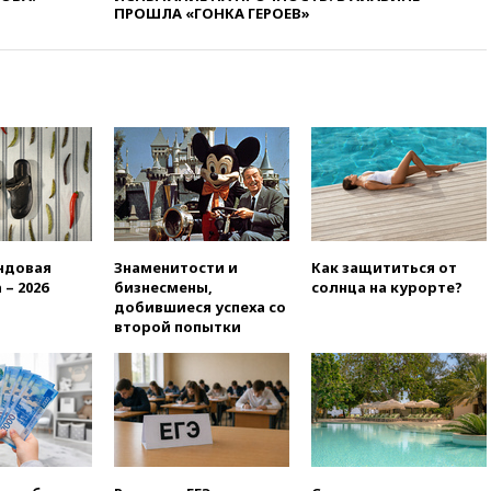
вчера, 20:00
Зеленский 8
ПРОШЛА «ГОНКА ГЕРОЕВ»
августа посетит Сербию с
официальным визитом
вчера, 19:58
В Госдуму будет
внесен законопроект об
отмене ЕГЭ
вчера, 19:50
Аэропорты Сочи и
Ярославля приостановили
работу
вчера, 19:35
WP: Трамп
призвал доноров-
республиканцев поддержать
ндовая
Знаменитости и
Как защититься от
Вэнса на выборах 2028 года
 – 2026
бизнесмены,
солнца на курорте?
добившиеся успеха со
вчера, 19:20
Число ломбардов
второй попытки
в РФ превысило максимум
2022 года
вчера, 19:15
Жуковский и
аэропорт Геленджика
возобновили работу
вчера, 19:00
Путин уточнил
порядок присвоения воинских