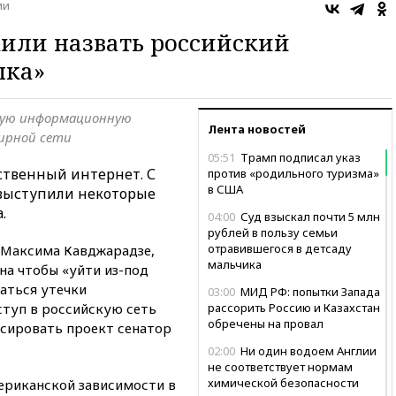
ии
или назвать российский
шка»
кую информационную
Лента новостей
ирной сети
05:51
Трамп подписал указ
ственный интернет. С
против «родильного туризма»
в США
выступили некоторые
.
04:00
Суд взыскал почти 5 млн
рублей в пользу семьи
отравившегося в детсаду
 Максима Кавджарадзе,
мальчика
на чтобы «уйти из-под
аться утечки
03:00
МИД РФ: попытки Запада
ступ в российскую сеть
рассорить Россию и Казахстан
обречены на провал
нсировать проект сенатор
02:00
Ни один водоем Англии
не соответствует нормам
химической безопасности
ериканской зависимости в