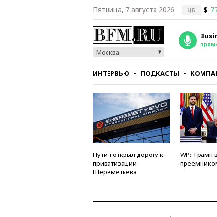
Пятница, 7 августа 2026
$
77
ЦБ
Busi
прям
Москва
ИНТЕРВЬЮ
ПОДКАСТЫ
КОМПА
СТИЛЬ
ТЕСТЫ
Путин открыл дорогу к
WP: Трамп 
приватизации
преемнико
Шереметьева