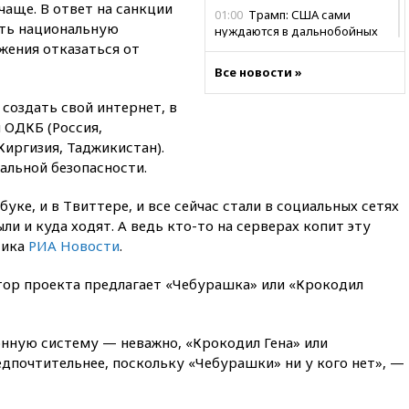
чаще. В ответ на санкции
01:00
Трамп: США сами
ать национальную
нуждаются в дальнобойных
жения отказаться от
ракетах и системах Patriot
Все новости »
00:01
Трамп заявил о
необходимости пополнения
создать свой интернет, в
арсенала США
 ОДКБ (Россия,
вчера, 23:28
Слуцкий призвал
Киргизия, Таджикистан).
признать «Яблоко»
нальной безопасности.
нежелательной организацией
вчера, 23:15
В Смоленске
уке, и в Твиттере, и все сейчас стали в социальных сетях
ребенок и женщина погибли
ыли и куда ходят. А ведь кто-то на серверах копит эту
при падении деревьев во
тика
РИА Новости
.
время урагана
вчера, 22:55
В Москве в
тор проекта предлагает «Чебурашка» или «Крокодил
пятницу ожидаются ливни
вчера, 22:35
Винисиус
продлил контракт с «Реалом»
нную систему — неважно, «Крокодил Гена» или
до 2032 года
дпочтительнее, поскольку «Чебурашки» ни у кого нет», —
вчера, 22:28
Отказаться от
российского гражданства