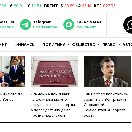
.96
€
88.91
¥
11.51
BRENT
$
83.89
/ ₽
6540
RTS
827.75
ness FM
Telegram
Канал в MAX
ой эфир
t.me/BFMnews
max.ru/bfm
НИИ
ФИНАНСЫ
ПОЛИТИКА
ОБЩЕСТВО
ПРАВО
АВТ
видит своим
«Рынок не понимает,
Как Россию попытались
м Вэнса
какие книги можно
сравнить с Венгрией и
выпускать» — эксперты
Словакией.
о последствиях дела
Комментарий Георгия
против издателей
Бовта