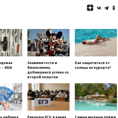
станет значительно дороже
вчера, 22:20
Путин назвал 76-ю
гвардейскую десантно-
штурмовую дивизию
легендарной
вчера, 22:15
Путин заслушал
доклад о ситуации на
добропольском направлении
вчера, 21:58
Генпрокуратура
признала нежелательным в
РФ американский Human
ндовая
Знаменитости и
Как защититься от
Rights Foundation
 – 2026
бизнесмены,
солнца на курорте?
вчера, 21:35
«Аэрофлот»
добившиеся успеха со
отменяет часть рейсов в Сочи
второй попытки
и Геленджик
вчера, 21:25
Руслан Терновой
выиграл золото чемпионата
Европы в прыжках с 10-
метровой вышки
вчера, 21:10
РФ не получала
обращений о прекращении
ть ребенка
Рекорды ЕГЭ: в каких
Самые модные пляжи