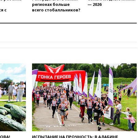
концессии строительства ж/д
регионах больше
— 2026
в Армении
я с
всего стобалльников?
вчера, 21:00
В России вновь
обсуждают эксперимент по
онлайн-продаже алкоголя
вчера, 20:45
Матвиенко:
россиянам могут
рекомендовать не посещать
Армению
вчера, 20:35
ПВО за день
сбила еще 281 украинский
беспилотник над Россией
вчера, 20:27
Ямпольская
призвала оптимизировать
олимпиады для поступления в
вузы
вчера, 20:15
Минтранс
предложил оплачивать
защиту дорог от БПЛА из
средств на ремонт
ЛОВА!
ИСПЫТАНИЕ НА ПРОЧНОСТЬ: В АЛАБИНЕ