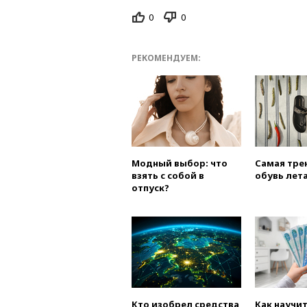
0
0
РЕКОМЕНДУЕМ:
Модный выбор: что
Самая тре
взять с собой в
обувь лета
отпуск?
Кто изобрел средства
Как научи