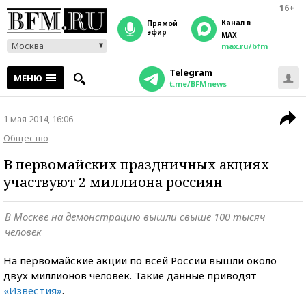
16+
Канал в
прямой
эфир
MAX
Москва
max.ru/bfm
Telegram
МЕНЮ
t.me/BFMnews
1 мая 2014, 16:06
Общество
В первомайских праздничных акциях
участвуют 2 миллиона россиян
В Москве на демонстрацию вышли свыше 100 тысяч
человек
На первомайские акции по всей России вышли около
двух миллионов человек. Такие данные приводят
«Известия»
.