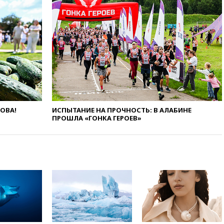
«Интервидение» точно
пройдет в 2026 году
вчера, 20:45
ПВО за день
сбила еще 75 украинских
беспилотников над Россией
вчера, 20:35
Велосипедист
погиб при атаке FPV-дрона в
Белгородской области
вчера, 20:30
Лидию Невзорову
заочно арестовали по делу о
ЛОВА!
ИСПЫТАНИЕ НА ПРОЧНОСТЬ: В АЛАБИНЕ
финансировании
ПРОШЛА «ГОНКА ГЕРОЕВ»
экстремизма
вчера, 20:20
Суд США
постановил остановить
строительство бального зала в
Белом доме
вчера, 20:15
Сенат США
одобрил ужесточение
санкций против России и
Ирана