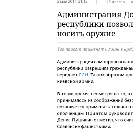
2 мая 2014, 21:12
Общество
Администрация Д
республики позво
носить оружие
Его просят применять лишь в край
Администрация самопровозглаш
республики разрешила граждана
передает
РСН
. Таким образом пр
киевской армии.
В то же время, несмотря на то, ч
принималось из соображений без
позволяется применять только в 
ополченцам. При этом руководит
Денис Пушилин отметил, что счит
Славянске фашисткими.