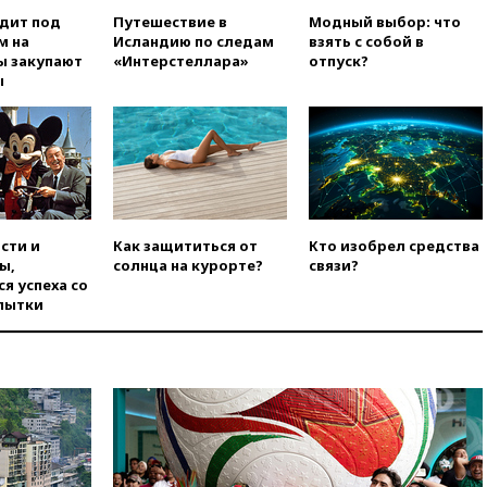
вчера, 20:00
СК возбудил дело
одит под
Путешествие в
Модный выбор: что
против журналистки Катерины
м на
Исландию по следам
взять с собой в
Гордеевой о фейках о ВС
ы закупают
«Интерстеллара»
отпуск?
России
ы
вчера, 19:45
ISU предоставил
нейтральный статус
фигуристкам Валиевой и
Трусовой
вчера, 19:35
Зеленский
впервые совершил
официальный визит в Сербию
сти и
Как защититься от
Кто изобрел средства
вчера, 19:19
Россиянка
ы,
солнца на курорте?
связи?
погибла во Французских
я успеха со
Альпах
пытки
вчера, 19:00
Открытое
горение на складе в Брянске
ликвидировано
вчера, 18:55
Минобороны
отчиталось об ударах по двум
украинским сухогрузам в
Черном море