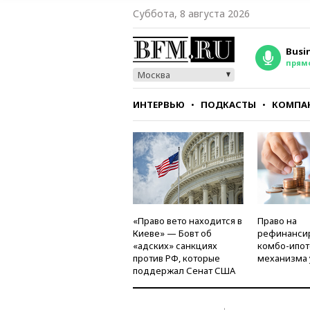
Суббота, 8 августа 2026
Busi
прям
Москва
ИНТЕРВЬЮ
ПОДКАСТЫ
КОМПА
СТИЛЬ
ТЕСТЫ
«Право вето находится в
Право на
Киеве» — Бовт об
рефинанси
«адских» санкциях
комбо-ипот
против РФ, которые
механизма 
поддержал Сенат США