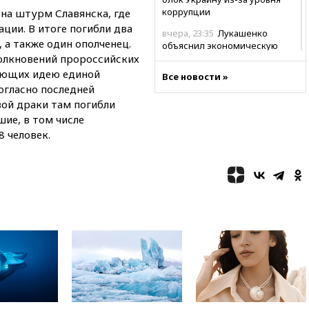
коррупции
на штурм Славянска, где
ции. В итоге погибли два
вчера, 23:35
Лукашенко
 а также один ополченец.
объяснил экономическую
толкновений пророссийских
выгоду безвизового режима с
ЕС
ающих идею единой
Все новости »
огласно последней
вчера, 22:59
На башню
вой драки там погибли
ресторана «Армения» в
Москве вернут утраченную
шие, в том числе
скульптуру балерины
8 человек.
вчера, 22:45
Литовец
протаранил погранпункт при
попытке попасть в Россию
вчера, 22:28
Бессент
анонсировал скорое
соглашение о прекращении
огня США и Ирана
вчера, 22:15
Три человека
получили ножевые ранения
при нападении в Чехии
вчера, 22:00
Путин поручил