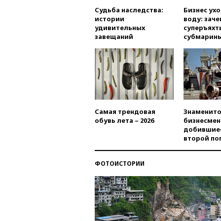
Судьба наследства:
Бизнес ух
истории
воду: заче
удивительных
суперъяхт
завещаний
субмарин
Самая трендовая
Знаменито
обувь лета – 2026
бизнесмен
добившиес
второй по
ФОТОИСТОРИИ