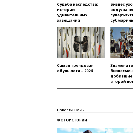
Судьба наследства:
Бизнес ух
истории
воду: заче
удивительных
суперъяхт
завещаний
субмарин
Самая трендовая
Знаменито
обувь лета – 2026
бизнесмен
добившиес
второй по
Новости СМИ2
ФОТОИСТОРИИ