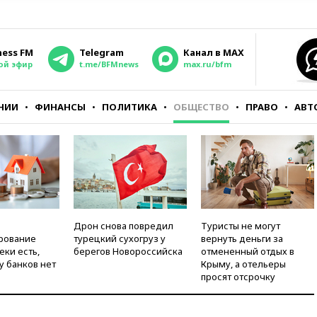
ness FM
Telegram
Канал в MAX
ой эфир
t.me/BFMnews
max.ru/bfm
НИИ
ФИНАНСЫ
ПОЛИТИКА
ОБЩЕСТВО
ПРАВО
АВТ
Дрон снова повредил
Туристы не могут
рование
турецкий сухогруз у
вернуть деньги за
еки есть,
берегов Новороссийска
отмененный отдых в
у банков нет
Крыму, а отельеры
просят отсрочку