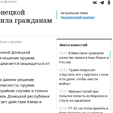
Конфликты
онецкой
Актуальная тема:
Украинский кризис
лила гражданам
них случаях
Лента новостей
енной Донецкой
03:30
В Минстрое сравнили
м ношение оружия,
качество жилья в Нью-Йорке и
России
едлагается защищаться от
02:30
Трамп попросил
отпустить его с круглого стола
в Госдепе, чтобы «вести
то данное решение
войну»
опасности, оружие
крайних случаях и только
01:35
Мигрант погиб при
ель Донецкой республики
попытке попасть из Марокко в
Сеуту на параплане
ает действия Киева в
00:30
FT: ЕС не готов принять в
блок Украину из-за уровня