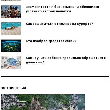
Знаменитости и бизнесмены, добившиеся
успеха со второй попытки
Как защититься от солнца на курорте?
Кто изобрел средства связи?
Как научить ребенка правильно обращаться с
деньгами?
Рекорды ЕГЭ: в каких регионах больше всего
стобалльников?
ФОТОИСТОРИИ
Самые модные пляжи — 2026