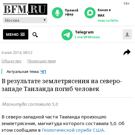
16+
Канал в
прямой
эфир
MAX
Москва
max.ru/bfm
Telegram
МЕНЮ
t.me/BFMnews
6 мая 2014, 08:52
Общество
Происшествия
Актуальная тема:
ЧП
В результате землетрясения на северо-
западе Таиланда погиб человек
Магнитуда составила 5,0
В северо-западной части Таиланда произошло
землетрясение, магнитуда которого составила 5,0. Об
этом сообщили в
Геологической службе США
.