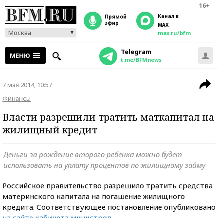
16+
Канал в
прямой
эфир
MAX
Москва
max.ru/bfm
Telegram
МЕНЮ
t.me/BFMnews
7 мая 2014, 10:57
Финансы
Власти разрешили тратить маткапитал на
жилищный кредит
Деньги за рождение второго ребенка можно будет
использовать на уплату процентов по жилищному займу
Российское правительство разрешило тратить средства
материнского капитала на погашение жилищного
кредита. Соответствующее постановление опубликовано
на сайте кабинета министров
.