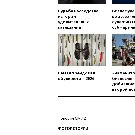
Судьба наследства:
Бизнес ух
истории
воду: заче
удивительных
суперъяхт
завещаний
субмарин
Самая трендовая
Знаменито
обувь лета – 2026
бизнесмен
добившиес
второй по
Новости СМИ2
ФОТОИСТОРИИ