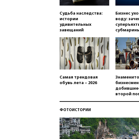
Судьба наследства:
Бизнес ух
истории
воду: заче
удивительных
суперъяхт
завещаний
субмарин
Самая трендовая
Знаменито
обувь лета – 2026
бизнесмен
добившиес
второй по
ФОТОИСТОРИИ