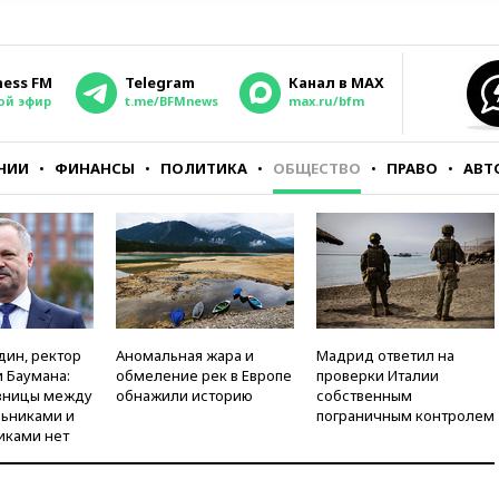
ness FM
Telegram
Канал в MAX
ой эфир
t.me/BFMnews
max.ru/bfm
НИИ
ФИНАНСЫ
ПОЛИТИКА
ОБЩЕСТВО
ПРАВО
АВТ
дин, ректор
Аномальная жара и
Мадрид ответил на
 Баумана:
обмеление рек в Европе
проверки Италии
зницы между
обнажили историю
собственным
ьниками и
пограничным контролем
иками нет