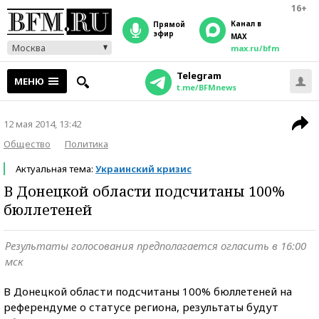
16+
Канал в
прямой
эфир
MAX
Москва
max.ru/bfm
Telegram
МЕНЮ
t.me/BFMnews
12 мая 2014, 13:42
Общество
Политика
Актуальная тема:
Украинский кризис
В Донецкой области подсчитаны 100%
бюллетеней
Результаты голосования предполагается огласить в 16:00
мск
В Донецкой области подсчитаны 100% бюллетеней на
референдуме о статусе региона, результаты будут