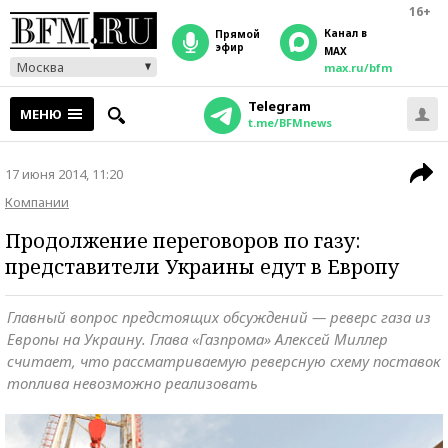
16+
Канал в
прямой
эфир
MAX
Москва
max.ru/bfm
Telegram
МЕНЮ
t.me/BFMnews
17 июня 2014, 11:20
Компании
Продолжение переговоров по газу:
представители Украины едут в Европу
Главный вопрос предстоящих обсуждений — реверс газа из
Европы на Украину. Глава «Газпрома» Алексей Миллер
считает, что рассматриваемую реверсную схему поставок
топлива невозможно реализовать