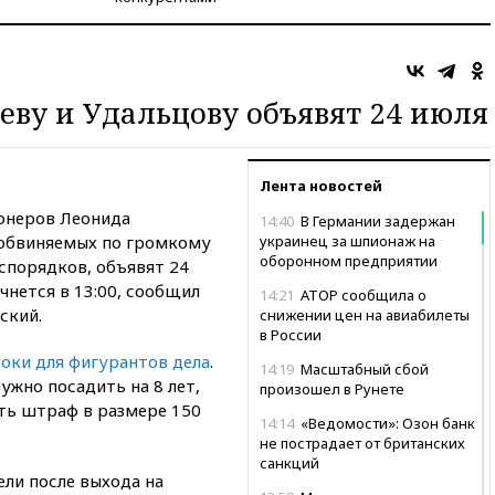
еву и Удальцову объявят 24 июля
Лента новостей
онеров Леонида
14:40
В Германии задержан
, обвиняемых по громкому
украинец за шпионаж на
оборонном предприятии
спорядков, объявят 24
чнется в 13:00, сообщил
14:21
АТОР сообщила о
ский.
снижении цен на авиабилеты
в России
роки для фигурантов дела
.
14:19
Масштабный сбой
ужно посадить на 8 лет,
произошел в Рунете
ать штраф в размере 150
14:14
«Ведомости»: Озон банк
не пострадает от британских
санкций
ли после выхода на