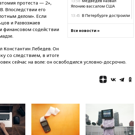
13:58
Медведев назвал
атомия протеста — 2»,
Японию вассалом США
В. Впоследствии его
13:45
В Петербурге достроили
лотным делом». Если
новый тоннель зеленой ветки
ьцов и Развозжаев
метро
ри финансовом содействии
Все новости »
мадзе.
13:38
В эфире «Радиостанции
Судного дня» прозвучали три
сообщения
л Константин Лебедев. Он
ку со следствием, в итоге
13:29
Восемь человек
пострадали при наезде
ловек сейчас на воле: он освободился условно-досрочно.
автомобиля на толпу в Омске
13:19
WP: Трамп определился
со своим преемником
13:13
СК возбудил дело по
факту гибели женщины и
ребенка в Раменском
12:57
В Луганске при ракетном
ударе ВСУ по складу
пострадали пять человек
12:44
МВД: число