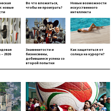
10:18
В Приморье задержаны
ческая
Во что вложиться,
Новые возможности
подростки, планировавшие
: новые
чтобы не проиграть?
искусственного
теракт на объекте Росгвардии
сти
интеллекта
09:59
The Spectator:
отсутствие ракет для Patriot у
Украины приведет к
поражению Киева
09:54
МВД Германии:
инцидент с дроном в
аэропорту Лейпцига —
ндовая
Знаменитости и
Как защититься от
«сценарий гибридной атаки»
 – 2026
бизнесмены,
солнца на курорте?
добившиеся успеха со
09:32
В Тверской области
второй попытки
обломки дрона повредили
фасад логокомплекса
Wildberries
09:18
В Ярославской области
отражена самая
массированная атака БПЛА
09:16
Трамп сообщил об
огромном запасе боеприпасов
в США