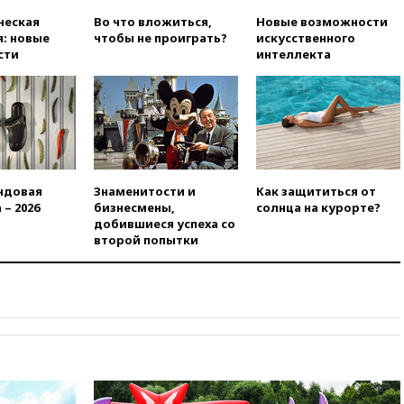
преступлений, связанных с
отмыванием денег, достигло
ческая
Во что вложиться,
Новые возможности
рекордного показателя
: новые
чтобы не проиграть?
искусственного
сти
интеллекта
12:40
В Подмосковье
женщина и трехлетний
ребенок погибли при падении
из окна
12:22
В России с 1 сентября
изменятся билеты на
общественный транспорт
ндовая
Знаменитости и
Как защититься от
12:15
Иран и Оман
 – 2026
бизнесмены,
солнца на курорте?
согласовали главные пункты
добившиеся успеха со
сделки по открытию
второй попытки
Ормузского пролива
11:58
Politico: США
восстановили обмен
разведданными с Украиной
11:58
Великобритания
расширила санкции против
России
11:37
В Ярославской области