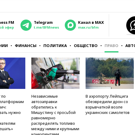
ness FM
Telegram
Канал в MAX
ой эфир
t.me/BFMnews
max.ru/bfm
НИИ
ФИНАНСЫ
ПОЛИТИКА
ОБЩЕСТВО
ПРАВО
АВТ
 по
Независимые
В аэропорту Лейпцига
платформам
автозаправки
обезвредили дрон со
ич:
обратились к
взрывчаткой возле
вать нужно
Мишустину с просьбой
украинских самолетов
равномерно
мателям
распределять топливо
ешать»
между ними и крупными
конкурентами