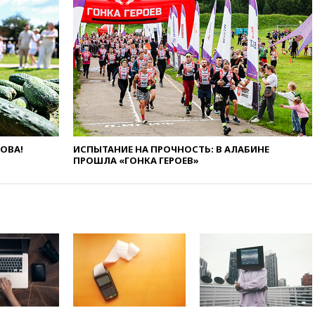
обломки БПЛА упали в
резервуары НПЗ
11:19
МИД России ответил на
критику мэра Хиросимы в
годовщину ядерной
бомбардировки
10:57
Оверчук заявил о
сокращении товарооборота
России и Армении на две
трети
ЛОВА!
ИСПЫТАНИЕ НА ПРОЧНОСТЬ: В АЛАБИНЕ
ПРОШЛА «ГОНКА ГЕРОЕВ»
10:54
Президент ФИФА
Джанни Инфантино сумел
сохранить пост
10:38
Роскачество нашло
кишечную палочку в бургерах
пяти популярных сетей
фастфуда
10:19
СКР рассматривает три
основные версии
произошедшего с Cessna-182