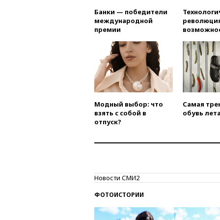
Банки — победители
Технологи
международной
революция
премии
возможно
Модный выбор: что
Самая тре
взять с собой в
обувь лета
отпуск?
Новости СМИ2
ФОТОИСТОРИИ