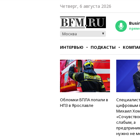
Четверг, 6 августа 2026
Busi
прям
Москва
ИНТЕРВЬЮ
ПОДКАСТЫ
КОМПА
СТИЛЬ
ТЕСТЫ
Обломки БПЛА попали в
Специалист
НПЗ в Ярославле
цифровым 
Михаил Хом
«Сочувство
слабым, а
предприни
нужно не м