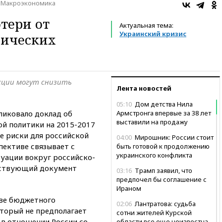
Макроэкономика
тери от
Актуальная тема:
Украинский кризис
мических
кции могут снизить
Лента новостей
05:10
Дом детства Нила
ликовало доклад об
Армстронга впервые за 38 лет
выставили на продажу
й политики на 2015-2017
е риски для российской
04:00
Мирошник: России стоит
пективе связывает с
быть готовой к продолжению
украинского конфликта
уации вокруг российско-
тствующий документ
03:16
Трамп заявил, что
предпочел бы соглашение с
Ираном
ове бюджетного
02:06
Лантратова: судьба
оторый не предполагает
сотни жителей Курской
 в отношении России со
области все еще неизвестна