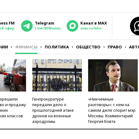
ness FM
Telegram
Канал в MAX
ой эфир
t.me/BFMnews
max.ru/bfm
НИИ
ФИНАНСЫ
ПОЛИТИКА
ОБЩЕСТВО
ПРАВО
АВТ
азрешили
Генпрокуратуре
«Никчемные
во и продажу
передали дело о
разговоры»: с кем на
зких
прошлогодней атаке
самом деле спорит мэр
ких классов
дронов на военные
Москвы. Комментарий
аэродромы
Георгия Бовта