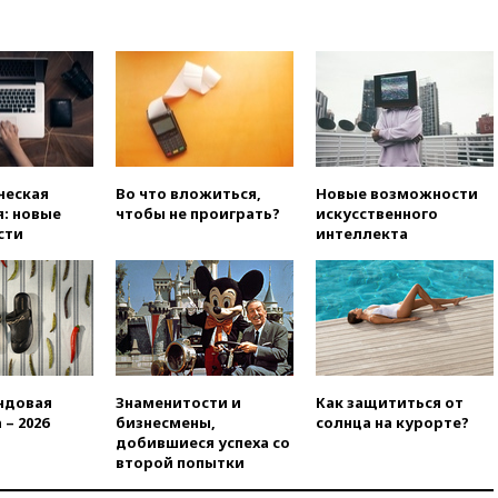
вчера, 20:00
Зеленский связал
дефицит ракет с попыткой
Запада принудить Киев к
уступкам
вчера, 19:45
Памфилова: ЦИК
примет беспрецедентные
меры безопасности во время
выборов
ческая
Во что вложиться,
Новые возможности
вчера, 19:35
Памфилова
: новые
чтобы не проиграть?
искусственного
сообщила об омоложении
сти
интеллекта
партийных списков на выборах
в Госдуму
вчера, 19:25
Путин
прокомментировал первый
номер «Единой России» в
бюллетене
вчера, 19:15
Путин обсудил с
ндовая
Знаменитости и
Как защититься от
Памфиловой подготовку к
 – 2026
бизнесмены,
солнца на курорте?
единому дню голосования
добившиеся успеха со
второй попытки
вчера, 18:56
Wildberries
отрицает перенос основной