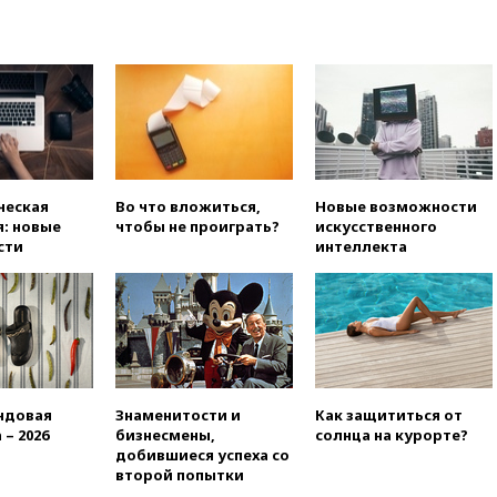
РФ
вчера, 22:35
Семь грузовых
вагонов сошли с рельсов в
Оренбургской области
вчера, 22:22
Минфин: в июле
выросли нефтегазовые
доходы российского бюджета
вчера, 22:15
Аксаков: ЦБ
ческая
Во что вложиться,
Новые возможности
согласовал первый стандарт
: новые
чтобы не проиграть?
искусственного
исламского банкинга
сти
интеллекта
вчера, 21:43
Организаторы
«Интервидения»
подтвердили, что конкурс
пройдет в Саудовской Аравии
вчера, 21:35
Машков: в РФ
подготовили концепцию
развития театрального
ндовая
Знаменитости и
Как защититься от
искусства до 2035 года
 – 2026
бизнесмены,
солнца на курорте?
вчера, 21:21
Правительство
добившиеся успеха со
РФ разрешило продажу
второй попытки
бензина старых