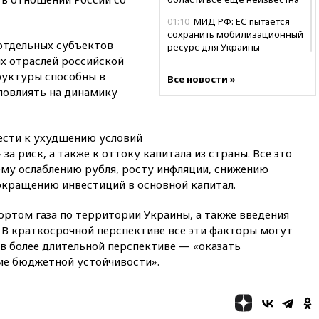
01:10
МИД РФ: ЕС пытается
сохранить мобилизационный
отдельных субъектов
ресурс для Украины
х отраслей российской
00:05
Девочка с «маской
руктуры способны в
Все новости »
Бэтмена» показала лицо
повлиять на динамику
после последней операции
вчера, 23:35
Российского
историка Артема Кирпиченка
вести к ухудшению условий
арестовали в Израиле
за риск, а также к оттоку капитала из страны. Все это
вчера, 23:23
«Спартак»
му ослаблению рубля, росту инфляции, снижению
разгромил «Оренбург» в
окращению инвестиций в основной капитал.
Кубке России
вчера, 23:00
Пост Дмитриева в
ортом газа по территории Украины, а также введения
X о миграционном кризисе в
 В краткосрочной перспективе все эти факторы могут
Сеуте набрал миллион
а в более длительной перспективе — «оказать
просмотров
ие бюджетной устойчивости».
вчера, 22:49
Минпромторг:
банкротство «Кванта» не
означает прекращения
производства телевизоров в