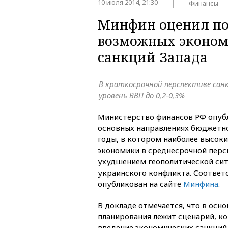
10 июля 2014, 21:30
Финансы
Минфин оценил по
возможных эконо
санкций Запада
В краткосрочной перспективе сан
уровень ВВП до 0,2-0,3%
Министерство финансов РФ опуб
основных направлениях бюджетно
годы, в котором наиболее высоки
экономики в среднесрочной перс
ухудшением геополитической сит
украинского конфликта. Соотве
опубликован на сайте
Минфина
.
В докладе отмечается, что в осн
планирования лежит сценарий, к
введение экономических санкций