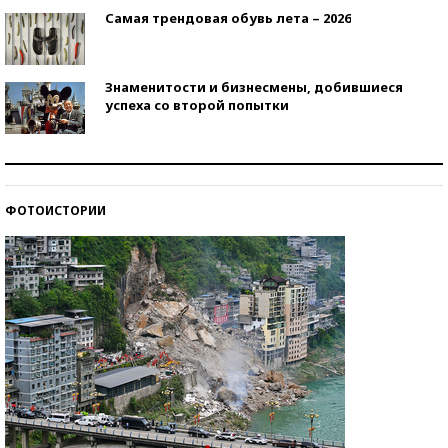
Самая трендовая обувь лета – 2026
Знаменитости и бизнесмены, добившиеся
успеха со второй попытки
Как защититься от солнца на курорте?
ФОТОИСТОРИИ
Кто изобрел средства связи?