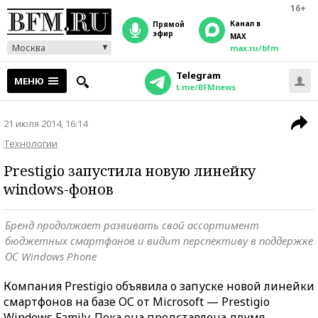
16+
Канал в
прямой
эфир
MAX
Москва
max.ru/bfm
Telegram
МЕНЮ
t.me/BFMnews
21 июля 2014, 16:14
Технологии
Prestigio запустила новую линейку
windows-фонов
Бренд продолжает развивать свой ассортимент
бюджетных смартфонов и видит перспективу в поддержке
ОС Windows Phone
Компания Prestigio объявила о запуске новой линейки
смартфонов на базе ОС от Microsoft — Prestigio
Windows Family. Пока она представлена двумя