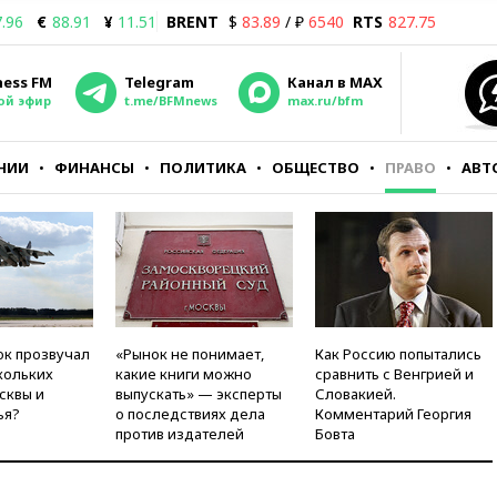
.96
€
88.91
¥
11.51
BRENT
$
83.89
/ ₽
6540
RTS
827.75
ness FM
Telegram
Канал в MAX
ой эфир
t.me/BFMnews
max.ru/bfm
НИИ
ФИНАНСЫ
ПОЛИТИКА
ОБЩЕСТВО
ПРАВО
АВТ
ок прозвучал
«Рынок не понимает,
Как Россию попытались
кольких
какие книги можно
сравнить с Венгрией и
сквы и
выпускать» — эксперты
Словакией.
ья?
о последствиях дела
Комментарий Георгия
против издателей
Бовта