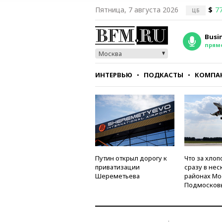
Пятница, 7 августа 2026
$
77
ЦБ
Busi
прям
Москва
ИНТЕРВЬЮ
ПОДКАСТЫ
КОМПА
СТИЛЬ
ТЕСТЫ
Путин открыл дорогу к
Что за хлоп
приватизации
сразу в нес
Шереметьева
районах Мо
Подмосков