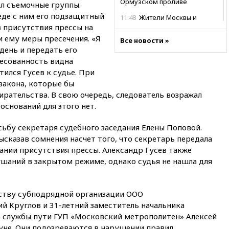
Ормузском проливе
ал съемочные группы.
седе с ним его подзащитный
11:48
Жители Москвы и
в присутствия прессы на
Подмосковья сообщили о
громких взрывах
и ему меры пресечения. «Я
Все новости »
день и передать его
11:41
ТПП предлагает
ресованность видна
изменить процедуру
банкротства для
тился Гусев к судье. При
пострадавших от атак БПЛА
закона, которые бы
продавцов
рательства. В свою очередь, следователь возражал
11:38
Шадаев исключил
 оснований для этого нет.
запуск мессенджера на
«Госуслугах»
сьбу секретаря судебного заседания Елены Поповой.
ысказав сомнения насчет того, что секретарь передала
11:22
При стрельбе в школе в
Таиланде погибли пять
ании присутствия прессы. Александр Гусев также
человек
ушаний в закрытом режиме, однако судья не нашла для
11:19
Россия рассчитывает
заключить безвизовые
соглашения с Индонезией и
ству субподрядной организации ООО
Малайзией
й Круглов и 31-летний заместитель начальника
 службы пути ГУП «Московский метрополитен» Алексей
11:04
«Ведомости»: на партию
«Яблоко» ополчились
не. Они подозреваются в нарушении правил