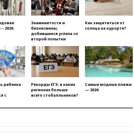
09:56
Хакеры нашли
документы об ударах ВСУ по
нефтяным терминалам в
России
ндовая
Знаменитости и
Как защититься от
09:49
WSJ: Трамп «сходит с
 – 2026
бизнесмены,
солнца на курорте?
ума» из-за сообщений в СМИ
добившиеся успеха со
об истощении боеприпасов у
второй попытки
США
09:36
Исландия и Черногория
в 2028 году могут войти в
состав Евросоюза
09:18
Пашинян сообщил о
приверженности Армении
основополагающим
ть ребенка
Рекорды ЕГЭ: в каких
Самые модные пляжи
принципам ЕАЭС
регионах больше
— 2026
я с
всего стобалльников?
09:06
Гендиректора
удмуртской «Ижавиа»
попросили уволиться
08:51
Осужденный в России
американец Гилман
находится при смерти