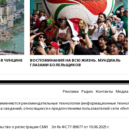
вчера, 22:35
Винисиус
продлил контракт с «Реалом»
до 2032 года
вчера, 22:28
Отказаться от
российского гражданства
станет значительно дороже
вчера, 22:20
Путин назвал 76-ю
гвардейскую десантно-
штурмовую дивизию
легендарной
В ЧУНЦИНЕ
ВОСПОМИНАНИЯ НА ВСЮ ЖИЗНЬ. МУНДИАЛЬ
вчера, 22:15
Путин заслушал
ГЛАЗАМИ БОЛЕЛЬЩИКОВ
доклад о ситуации на
добропольском направлении
вчера, 21:58
Генпрокуратура
признала нежелательным в
Реклама
Радио
Контакты
Медиа-
РФ американский Human
Rights Foundation
рименяются рекомендательные технологии (информационные техно
вчера, 21:35
«Аэрофлот»
за сведений, относящихся к предпочтениям пользователей сети «Ин
отменяет часть рейсов в Сочи
и Геленджик
ьство о регистрации СМИ
Эл № ФС77-89677 от 10.06.2025 г.
вчера, 21:25
Руслан Терновой