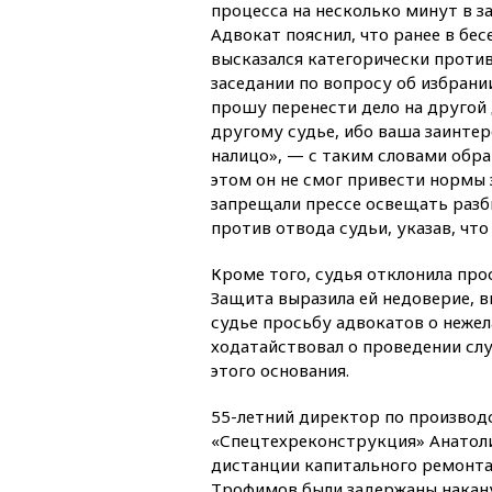
процесса на несколько минут в з
Адвокат пояснил, что ранее в бе
высказался категорически проти
заседании по вопросу об избрани
прошу перенести дело на другой 
другому судье, ибо ваша заинте
налицо», — с таким словами обра
этом он не смог привести нормы 
запрещали прессе освещать разби
против отвода судьи, указав, что
Кроме того, судья отклонила про
Защита выразила ей недоверие, в
судье просьбу адвокатов о нежел
ходатайствовал о проведении сл
этого основания.
55-летний директор по производ
«Спецтехреконструкция» Анатоли
дистанции капитального ремонта
Трофимов были задержаны накану