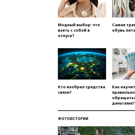
Модный выбор: что
Самая тре
взять с собой в
обувь лета
отпуск?
Кто изобрел средства
Как научи
связи?
правильно
обращатьс
деньгами?
ФОТОИСТОРИИ