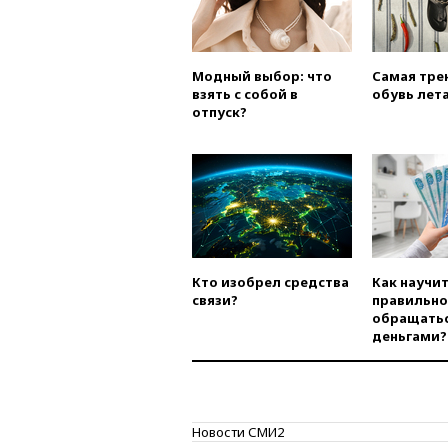
Модный выбор: что
Самая тре
взять с собой в
обувь лета
отпуск?
Кто изобрел средства
Как научи
связи?
правильно
обращатьс
деньгами?
Новости СМИ2