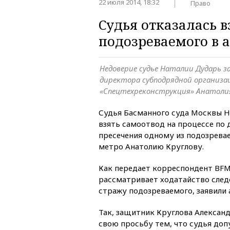
22 июля 2014, 18:32
Право
Судья отказалась в
подозреваемого в 
Недоверие судье Наталии Дударь 
директора субподрядной организа
«Спецтехреконструкция» Анатолия
Судья Басманного суда Москвы Н
взять самоотвод на процессе по 
пресечения одному из подозрева
метро Анатолию Круглову.
Как передает корреспондент BFM.
рассматривает ходатайство след
стражу подозреваемого, заявили
Так, защитник Круглова Алексан
свою просьбу тем, что судья доп