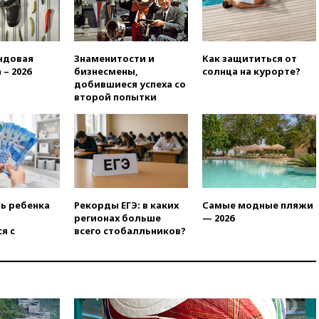
обречены на провал
02:00
Ни один водоем Англии
не соответствует нормам
ндовая
Знаменитости и
Как защититься от
химической безопасности
 – 2026
бизнесмены,
солнца на курорте?
01:00
Трамп: США сами
добившиеся успеха со
нуждаются в дальнобойных
второй попытки
ракетах и системах Patriot
00:01
Трамп заявил о
необходимости пополнения
арсенала США
вчера, 23:28
Слуцкий призвал
признать «Яблоко»
нежелательной организацией
ть ребенка
Рекорды ЕГЭ: в каких
Самые модные пляжи
регионах больше
— 2026
вчера, 23:15
В Смоленске
я с
всего стобалльников?
ребенок и женщина погибли
при падении деревьев во
время урагана
вчера, 22:55
В Москве в
пятницу ожидаются ливни