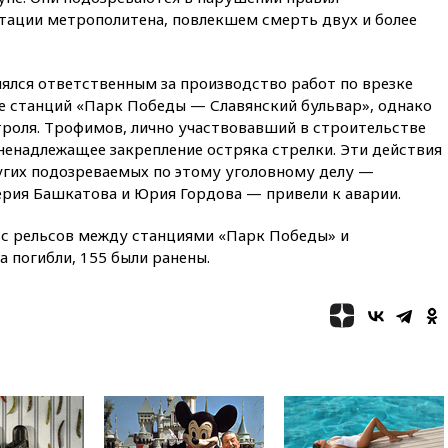
конкуренты
атации метрополитена, повлекшем смерть двух и более
10:59
Торговые центры и кафе
в России могут обязать
раздавать питьевую воду
лялся ответственным за производство работ по врезке
бесплатно
не станций «Парк Победы — Славянский бульвар», однако
роля. Трофимов, лично участвовавший в строительстве
10:41
Бывшая глава брокера
Mind Money Юлия Хандошко
ненадлежащее закрепление остряка стрелки. Эти действия
признала свою вину
угих подозреваемых по этому уголовному делу —
рия Башкатова и Юрия Гордова — привели к аварии.
10:41
Пашинян: Армения
понимает невозможность
одновременного членства в
и с рельсов между станциями «Парк Победы» и
ЕС и ЕАЭС
а погибли, 155 были ранены.
10:21
ФСБ задержала более
20 сотрудников пунктов
обмена криптовалюты в
«Москве-Сити»
10:13
Минтранс предлагает
тратить средства дорожных
фондов на защиту трасс от
БПЛА