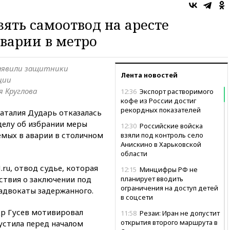
зять самоотвод на аресте
аварии в метро
заявили защитники
Лента новостей
ции
 Круглова
12:36
Экспорт растворимого
кофе из России достиг
рекордных показателей
аталия Дударь отказалась
делу об избрании меры
12:30
Российские войска
емых в аварии в столичном
взяли под контроль село
Анискино в Харьковской
области
ru, отвод судье, которая
12:15
Минцифры РФ не
ствия о заключении под
планирует вводить
ограничения на доступ детей
 адвокаты задержанного.
в соцсети
др Гусев мотивировал
11:58
Резаи: Иран не допустит
открытия второго маршрута в
устила перед началом