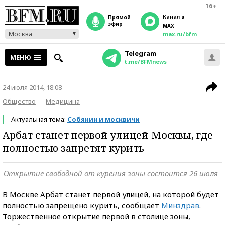
16+
Канал в
прямой
эфир
MAX
Москва
max.ru/bfm
Telegram
МЕНЮ
t.me/BFMnews
24 июля 2014, 18:08
Общество
Медицина
Актуальная тема:
Собянин и москвичи
Арбат станет первой улицей Москвы, где
полностью запретят курить
Открытие свободной от курения зоны состоится 26 июля
В Москве Арбат станет первой улицей, на которой будет
полностью запрещено курить, сообщает
Минздрав
.
Торжественное открытие первой в столице зоны,