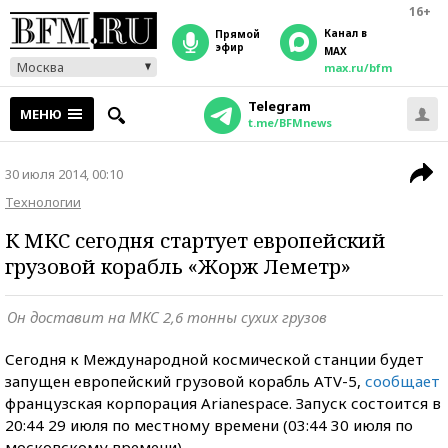
16+
Канал в
прямой
эфир
MAX
Москва
max.ru/bfm
Telegram
МЕНЮ
t.me/BFMnews
30 июля 2014, 00:10
Технологии
К МКС сегодня стартует европейский
грузовой корабль «Жорж Леметр»
Он доставит на МКС 2,6 тонны сухих грузов
Сегодня к Международной космической станции будет
запущен европейский грузовой корабль ATV-5,
сообщает
французская корпорация Arianespace. Запуск состоится в
20:44 29 июля по местному времени (03:44 30 июля по
московскому времени).