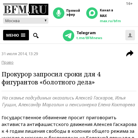
16+
Канал в
прямой
эфир
MAX
Москва
max.ru/bfm
Telegram
МЕНЮ
t.me/BFMnews
31 июля 2014, 13:29
Право
Прокурор запросил сроки для 4
фигурантов «болотного дела»
На скамье подсудимых оказались Алексей Гаскаров, Илья
Гущин, Александр Марголин и пенсионерка Елена Кохтарева
Государственное обвинение просит приговорить
активиста антифашистского движения Алексея Гаскарова
к 4 годам лишения свободы в колонии общего режима за
участие в массовых беспорядках на Болотной площади в