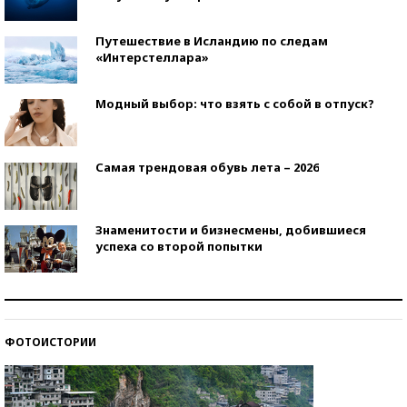
Путешествие в Исландию по следам
«Интерстеллара»
Модный выбор: что взять с собой в отпуск?
Самая трендовая обувь лета – 2026
Знаменитости и бизнесмены, добившиеся
успеха со второй попытки
Как защититься от солнца на курорте?
ФОТОИСТОРИИ
Кто изобрел средства связи?