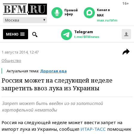
16+
Канал в
прямой
эфир
MAX
Москва
max.ru/bfm
Telegram
МЕНЮ
t.me/BFMnews
1 августа 2014, 12:47
Общество
Актуальная тема:
Дорогая еда
Россия может на следующей неделе
запретить ввоз лука из Украины
Запрет может быть введен из-за золотистой
картофельной нематоды
Россия на следующей неделе может ввести запрет на
импорт лука из Украины, сообщил
ИТАР-ТАСС
помощник