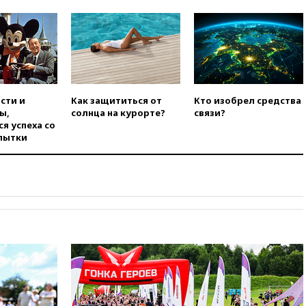
официальный отказ в визах от
Хорватии
вчера, 21:15
Пентагон
опубликовал 16 новых видео с
НЛО
вчера, 21:00
На границе
Украины с Польшей скопилось
сти и
Как защититься от
Кто изобрел средства
свыше 6,5 тысячи грузовиков
ы,
солнца на курорте?
связи?
я успеха со
вчера, 20:53
Швыдкой:
пытки
«Интервидение» точно
пройдет в 2026 году
вчера, 20:45
ПВО за день
сбила еще 75 украинских
беспилотников над Россией
вчера, 20:35
Велосипедист
погиб при атаке FPV-дрона в
Белгородской области
вчера, 20:30
Лидию Невзорову
заочно арестовали по делу о
финансировании