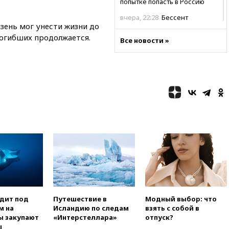
попытке попасть в Россию
вчера, 22:28
Бессент
зень мог унести жизни до
анонсировал скорое
соглашение о прекращении
погибших продолжается.
Все новости »
огня США и Ирана
вчера, 22:15
Три человека
получили ножевые ранения
при нападении в Чехии
вчера, 22:00
Путин поручил
выделить средства на новые
РЛС для Белгородской
области
вчера, 21:56
The Atlantic: Маск
отказал Украине в
использовании Starlink для
атак вглубь РФ
вчера, 21:35
После пожара на
складе в Брянске возбудили
одит под
Путешествие в
Модный выбор: что
уголовное дело
м на
Исландию по следам
взять с собой в
вчера, 21:26
Лидеры сборной
ы закупают
«Интерстеллара»
отпуск?
РФ по гимнастике получили
ы