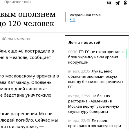
Происшествия
евым оползнем
Актуальная тема:
ЧП
до 120 человек
и 40 выживших
Лента новостей
ли, еще 40 пострадали в
00:30
FT: ЕС не готов принять в
зня в Неаполе, сообщает
блок Украину из-за уровня
коррупции
вчера, 23:35
Лукашенко
 по московскому времени в
объяснил экономическую
выгоду безвизового режима с
ала Катманду. Оползень
ЕС
много дней ливневые
ое бедствие уничтожило
вчера, 22:59
На башню
ресторана «Армения» в
Москве вернут утраченную
скульптуру балерины
тские разрешения. Мы не
 людей погибло. Сейчас мы
вчера, 22:45
Литовец
протаранил погранпункт при
 в этой ловушке», —