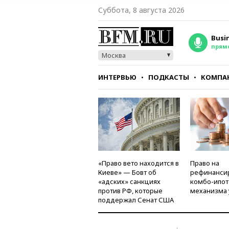
Суббота, 8 августа 2026
Busi
прям
Москва
ИНТЕРВЬЮ
ПОДКАСТЫ
КОМПА
СТИЛЬ
ТЕСТЫ
«Право вето находится в
Право на
Киеве» — Бовт об
рефинанси
«адских» санкциях
комбо-ипот
против РФ, которые
механизма 
поддержал Сенат США