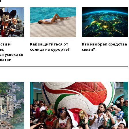
ы
погибла во Французских
Альпах
вчера, 19:00
Открытое
горение на складе в Брянске
ликвидировано
вчера, 18:55
Минобороны
отчиталось об ударах по двум
сти и
Как защититься от
Кто изобрел средства
украинским сухогрузам в
ы,
солнца на курорте?
связи?
Черном море
я успеха со
пытки
вчера, 18:47
Школьники из РФ
стали абсолютными
чемпионами на олимпиаде по
ИИ
вчера, 18:39
Два человека
погибли в результате удара
ВСУ по многоэтажке в Керчи
вчера, 18:25
Беспилотник
атаковал турецкий сухогруз у
побережья Новороссийска
вчера, 18:18
Товарооборот
Китая и России вырос в этом