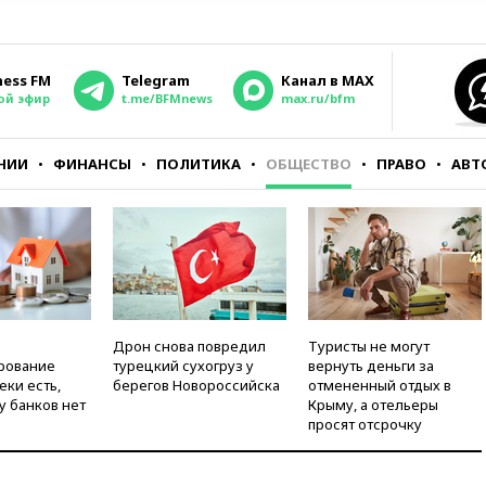
ness FM
Telegram
Канал в MAX
ой эфир
t.me/BFMnews
max.ru/bfm
НИИ
ФИНАНСЫ
ПОЛИТИКА
ОБЩЕСТВО
ПРАВО
АВТ
Дрон снова повредил
Туристы не могут
рование
турецкий сухогруз у
вернуть деньги за
еки есть,
берегов Новороссийска
отмененный отдых в
у банков нет
Крыму, а отельеры
просят отсрочку