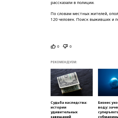
рассказали в полиции.
По словам местных жителей, опол
120 человек. Поиск выживших и 
0
0
РЕКОМЕНДУЕМ:
Судьба наследства:
Бизнес ух
истории
воду: заче
удивительных
суперъяхт
завещаний
субмарин