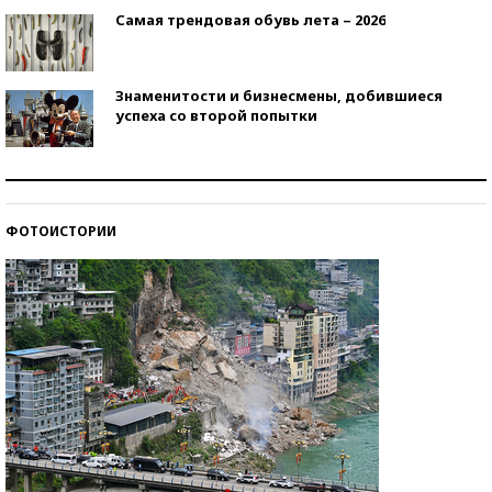
Самая трендовая обувь лета – 2026
Знаменитости и бизнесмены, добившиеся
успеха со второй попытки
Как защититься от солнца на курорте?
ФОТОИСТОРИИ
Кто изобрел средства связи?