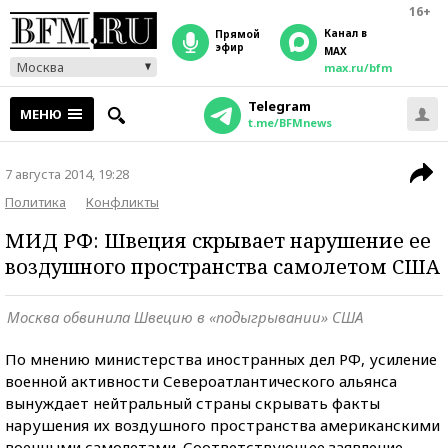
16+
Канал в
прямой
эфир
MAX
Москва
max.ru/bfm
Telegram
МЕНЮ
t.me/BFMnews
7 августа 2014, 19:28
Политика
Конфликты
МИД РФ: Швеция скрывает нарушение ее
воздушного пространства самолетом США
Москва обвинила Швецию в «подыгрывании» США
По мнению министерства иностранных дел РФ, усиление
военной активности Североатлантического альянса
вынуждает нейтральный страны скрывать факты
нарушения их воздушного пространства американскими
военными самолетами. Соответствующее заявление