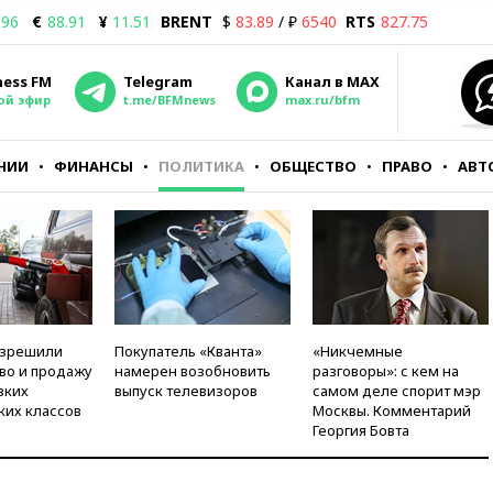
.96
€
88.91
¥
11.51
BRENT
$
83.89
/ ₽
6540
RTS
827.75
ness FM
Telegram
Канал в MAX
ой эфир
t.me/BFMnews
max.ru/bfm
НИИ
ФИНАНСЫ
ПОЛИТИКА
ОБЩЕСТВО
ПРАВО
АВТ
азрешили
Покупатель «Кванта»
«Никчемные
во и продажу
намерен возобновить
разговоры»: с кем на
зких
выпуск телевизоров
самом деле спорит мэр
ких классов
Москвы. Комментарий
Георгия Бовта