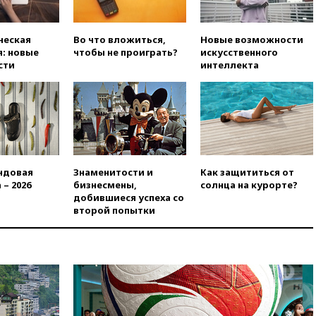
номер «Единой России» в
бюллетене
ческая
Во что вложиться,
Новые возможности
вчера, 19:15
Путин обсудил с
: новые
чтобы не проиграть?
искусственного
Памфиловой подготовку к
сти
интеллекта
единому дню голосования
вчера, 18:56
Wildberries
отрицает перенос основной
логистики за пределы России
вчера, 18:45
Крупнейший
склад маркетплейса Rozetka
сгорел под Киевом
ндовая
Знаменитости и
Как защититься от
вчера, 18:35
Джаред Лето
 – 2026
бизнесмены,
солнца на курорте?
лишился роли в фильме
добившиеся успеха со
Барри Левинсона на фоне
второй попытки
обвинений в насилии
вчера, 18:28
Выборы ректора
ГИТИСа перенесены на «после
1 ноября»
вчера, 18:15
Путин указал на
нехватку врачей в
Белгородской области