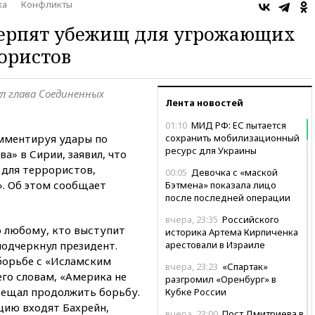
ка
Конфликты
терпят убежищ для угрожающих
ористов
ул глава Соединенных
Лента новостей
01:10
МИД РФ: ЕС пытается
мментируя удары по
сохранить мобилизационный
ресурс для Украины
а» в Сирии, заявил, что
для террористов,
00:05
Девочка с «маской
. Об этом сообщает
Бэтмена» показала лицо
после последней операции
вчера, 23:35
Российского
о любому, кто выступит
историка Артема Кирпиченка
одчеркнул президент.
арестовали в Израиле
 борьбе с «Исламским
вчера, 23:23
«Спартак»
его словам, «Америка не
разгромил «Оренбург» в
обещал продолжить борьбу.
Кубке России
ицию входят Бахрейн,
вчера, 23:00
Пост Дмитриева в