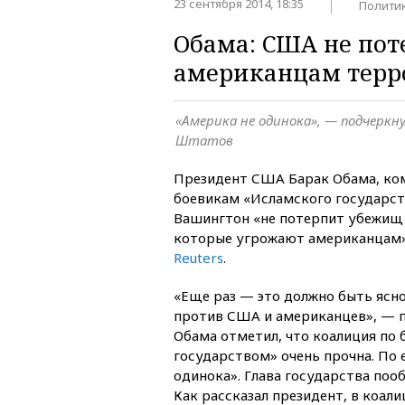
23 сентября 2014, 18:35
Полити
Обама: США не по
американцам терр
«Америка не одинока», — подчеркн
Штатов
Президент США Барак Обама, ко
боевикам «Исламского государств
Вашингтон «не потерпит убежищ 
которые угрожают американцам»
Reuters
.
«Еще раз — это должно быть ясн
против США и американцев», — п
Обама отметил, что коалиция по
государством» очень прочна. По 
одинока». Глава государства по
Как рассказал президент, в коал