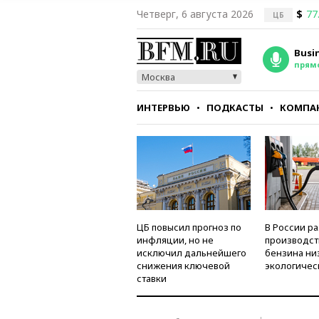
Четверг, 6 августа 2026
$
77
ЦБ
Busi
прям
Москва
ИНТЕРВЬЮ
ПОДКАСТЫ
КОМПА
СТИЛЬ
ТЕСТЫ
ЦБ повысил прогноз по
В России р
инфляции, но не
производст
исключил дальнейшего
бензина ни
снижения ключевой
экологичес
ставки