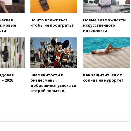
вчера, 21:35
Машков: в РФ
подготовили концепцию
развития театрального
ческая
Во что вложиться,
Новые возможности
искусства до 2035 года
: новые
чтобы не проиграть?
искусственного
сти
интеллекта
вчера, 21:21
Правительство
РФ разрешило продажу
бензина старых
экологических классов
вчера, 21:15
Путин обсудил с
Машковым 150-летие Союза
театральных деятелей
ндовая
Знаменитости и
Как защититься от
вчера, 20:47
Newsweek:
 – 2026
бизнесмены,
солнца на курорте?
«взрывная» диарея охватила
добившиеся успеха со
47 из 50 штатов США
второй попытки
вчера, 20:35
ПВО за 12 часов
сбила 200 украинских
беспилотников
вчера, 20:20
Третий комплект
золотых медалей выиграли на
ЧЕ российские синхронистки