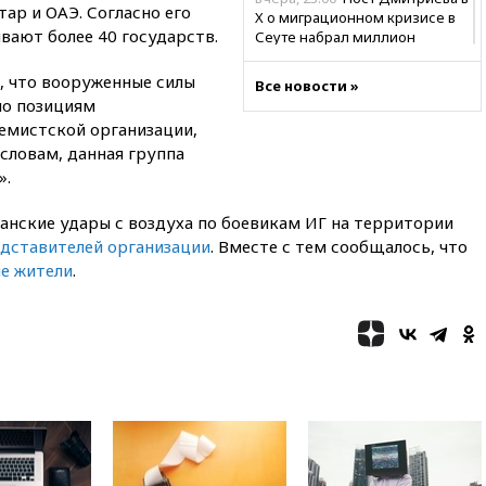
ар и ОАЭ. Согласно его
X о миграционном кризисе в
вают более 40 государств.
Сеуте набрал миллион
просмотров
, что вооруженные силы
Все новости »
вчера, 22:49
Минпромторг:
по позициям
банкротство «Кванта» не
ремистской организации,
означает прекращения
производства телевизоров в
 словам, данная группа
РФ
».
вчера, 22:35
Семь грузовых
канские удары с воздуха по боевикам ИГ на территории
вагонов сошли с рельсов в
Оренбургской области
едставителей организации
. Вместе с тем сообщалось, что
е жители
.
вчера, 22:22
Минфин: в июле
выросли нефтегазовые
доходы российского бюджета
вчера, 22:15
Аксаков: ЦБ
согласовал первый стандарт
исламского банкинга
вчера, 21:43
Организаторы
«Интервидения»
подтвердили, что конкурс
пройдет в Саудовской Аравии