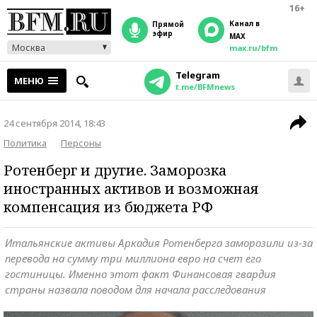
16+
Канал в
прямой
эфир
MAX
Москва
max.ru/bfm
Telegram
МЕНЮ
t.me/BFMnews
24 сентября 2014, 18:43
Политика
Персоны
Ротенберг и другие. Заморозка
иностранных активов и возможная
компенсация из бюджета РФ
Итальянские активы Аркадия Ротенберга заморозили из-за
перевода на сумму три миллиона евро на счет его
гостиницы. Именно этот факт Финансовая гвардия
страны назвала поводом для начала расследования