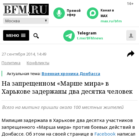
16+
Канал в
прямой
эфир
MAX
Москва
max.ru/bfm
Telegram
МЕНЮ
t.me/BFMnews
27 сентября 2014, 14:49
Политика
Конфликты
Актуальная тема:
Военная хроника Донбасса
На запрещенном «Марше мира» в
Харькове задержаны два десятка человек
Всего на митинг пришли около 100 местных жителей
Милиция задержала в Харькове два десятка участников
запрещенного «Марша мира» против боевых действий в
Донбассе. Об этом на своей странице в
Facebook
написал