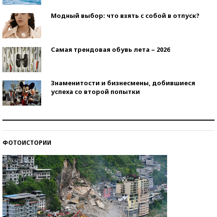
Модный выбор: что взять с собой в отпуск?
Самая трендовая обувь лета – 2026
Знаменитости и бизнесмены, добившиеся
успеха со второй попытки
Как защититься от солнца на курорте?
ФОТОИСТОРИИ
Кто изобрел средства связи?