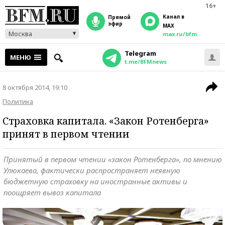
16+
Канал в
прямой
эфир
MAX
Москва
max.ru/bfm
Telegram
МЕНЮ
t.me/BFMnews
8 октября 2014, 19:10
Политика
Страховка капитала. «Закон Ротенберга»
принят в первом чтении
Принятый в первом чтении «закон Ротенберга», по мнению
Улюкаева, фактически распространяет неявную
бюджетную страховку на иностранные активы и
поощряет вывоз капитала