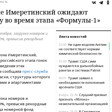
ость
не Имеретинский ожидают
у во время этапа «Формулы-1»
ктября, загрузка номеров и
Лента новостей
%, превысив рекордные
02:00
Ни один водоем Англии
не соответствует нормам
химической безопасности
йона Имеретинский,
российского этапа гонок
01:00
Трамп: США сами
ведения этих
нуждаются в дальнобойных
ракетах и системах Patriot
ом сообщила
пресс-служба
аски, структуры которого
00:01
Трамп заявил о
цами и апартаментами
необходимости пополнения
арсенала США
вчера, 23:28
Слуцкий призвал
узка номеров и
признать «Яблоко»
0%, превысив рекордные
нежелательной организацией
да номерной фонд
вчера, 23:15
В Смоленске