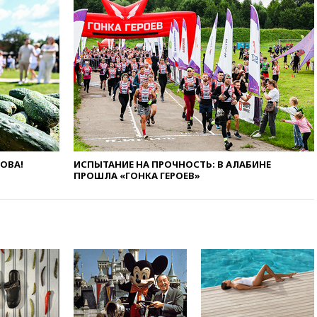
сбила еще 281 украинский
беспилотник над Россией
вчера, 20:27
Ямпольская
призвала оптимизировать
олимпиады для поступления в
вузы
вчера, 20:15
Минтранс
предложил оплачивать
защиту дорог от БПЛА из
средств на ремонт
ЛОВА!
ИСПЫТАНИЕ НА ПРОЧНОСТЬ: В АЛАБИНЕ
вчера, 20:00
Зеленский 8
ПРОШЛА «ГОНКА ГЕРОЕВ»
августа посетит Сербию с
официальным визитом
вчера, 19:58
В Госдуму будет
внесен законопроект об
отмене ЕГЭ
вчера, 19:50
Аэропорты Сочи и
Ярославля приостановили
работу
вчера, 19:35
WP: Трамп