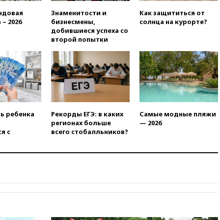
РФ американский Human
Rights Foundation
ндовая
Знаменитости и
Как защититься от
 – 2026
бизнесмены,
солнца на курорте?
вчера, 21:35
«Аэрофлот»
добившиеся успеха со
отменяет часть рейсов в Сочи
второй попытки
и Геленджик
вчера, 21:25
Руслан Терновой
выиграл золото чемпионата
Европы в прыжках с 10-
метровой вышки
вчера, 21:10
РФ не получала
обращений о прекращении
ть ребенка
Рекорды ЕГЭ: в каких
Самые модные пляжи
концессии строительства ж/д
регионах больше
— 2026
в Армении
я с
всего стобалльников?
вчера, 21:00
В России вновь
обсуждают эксперимент по
онлайн-продаже алкоголя
вчера, 20:45
Матвиенко:
россиянам могут
рекомендовать не посещать
Армению
вчера, 20:35
ПВО за день