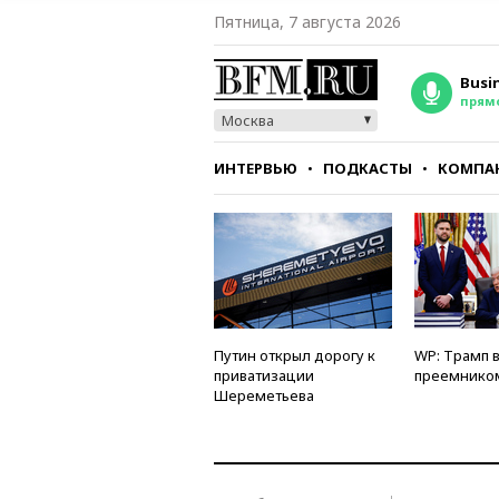
Пятница, 7 августа 2026
Busi
прям
Москва
ИНТЕРВЬЮ
ПОДКАСТЫ
КОМПА
СТИЛЬ
ТЕСТЫ
Путин открыл дорогу к
WP: Трамп 
приватизации
преемнико
Шереметьева