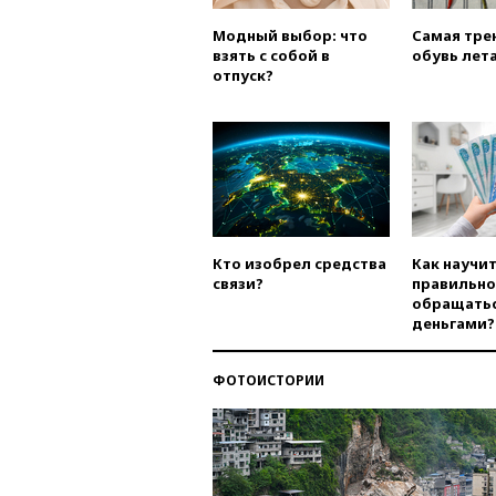
Модный выбор: что
Самая тре
взять с собой в
обувь лета
отпуск?
Кто изобрел средства
Как научи
связи?
правильно
обращатьс
деньгами?
ФОТОИСТОРИИ