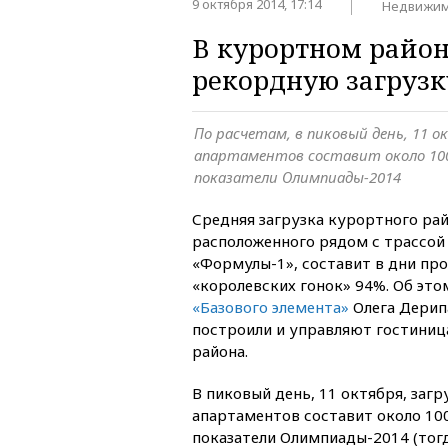
9 октября 2014, 17:14
Недвижим
В курортном райо
рекордную загрузк
По расчетам, в пиковый день, 11 о
апартаментов составит около 100
показатели Олимпиады-2014
Средняя загрузка курортного ра
расположенного рядом с трассой 
«Формулы-1», составит в дни про
«королевских гонок» 94%. Об эт
«Базового элемента»
Олега Дерип
построили и управляют гостини
района.
В пиковый день, 11 октября, загр
апартаментов составит около 10
показатели Олимпиады-2014 (тог