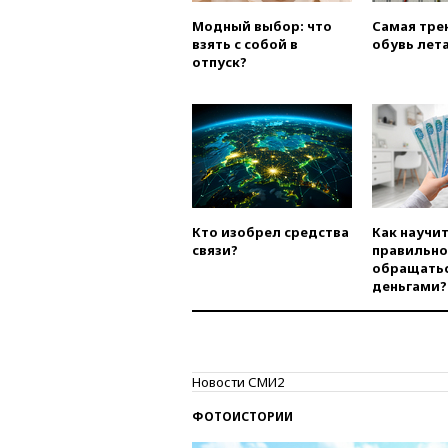
Модный выбор: что
Самая тре
взять с собой в
обувь лета
отпуск?
Кто изобрел средства
Как научи
связи?
правильно
обращатьс
деньгами?
Новости СМИ2
ФОТОИСТОРИИ