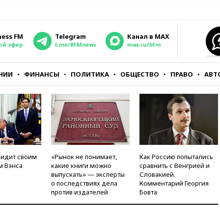
ness FM
Telegram
Канал в MAX
ой эфир
t.me/BFMnews
max.ru/bfm
НИИ
ФИНАНСЫ
ПОЛИТИКА
ОБЩЕСТВО
ПРАВО
АВТ
видит своим
«Рынок не понимает,
Как Россию попытались
м Вэнса
какие книги можно
сравнить с Венгрией и
выпускать» — эксперты
Словакией.
о последствиях дела
Комментарий Георгия
против издателей
Бовта