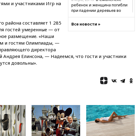
тями и участниками Игр на
ребенок и женщина погибли
при падении деревьев во
время урагана
 района составляет 1 285
Все новости »
вчера, 22:55
В Москве в
ля гостей умеренные — от
пятницу ожидаются ливни
тное размещение. «Наши
вчера, 22:35
Винисиус
м и гостям Олимпиады, —
продлил контракт с «Реалом»
управляющего директора
до 2032 года
 Андрея Елинсона, — Надеемся, что гости и участники
вчера, 22:28
Отказаться от
утся довольны».
российского гражданства
станет значительно дороже
вчера, 22:20
Путин назвал 76-ю
гвардейскую десантно-
штурмовую дивизию
легендарной
вчера, 22:15
Путин заслушал
доклад о ситуации на
добропольском направлении
вчера, 21:58
Генпрокуратура
признала нежелательным в