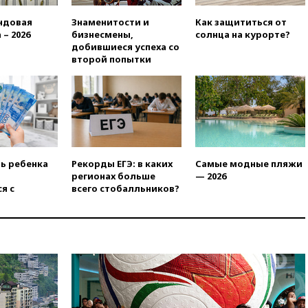
призвал доноров-
республиканцев поддержать
ндовая
Знаменитости и
Как защититься от
Вэнса на выборах 2028 года
 – 2026
бизнесмены,
солнца на курорте?
добившиеся успеха со
вчера, 19:20
Число ломбардов
второй попытки
в РФ превысило максимум
2022 года
вчера, 19:15
Жуковский и
аэропорт Геленджика
возобновили работу
вчера, 19:00
Путин уточнил
порядок присвоения воинских
ть ребенка
Рекорды ЕГЭ: в каких
Самые модные пляжи
званий добровольцам
регионах больше
— 2026
вчера, 18:50
Euractiv: восток
я с
всего стобалльников?
Финляндии приходит в упадок
без российских туристов
вчера, 18:35
В Жуковском и
аэропорту Геленджика
введены ограничения
вчера, 18:21
Зюганов
присоединился к критике
«Яблока»