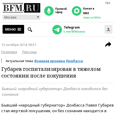
16+
Канал в
прямой
эфир
MAX
Москва
max.ru/bfm
Telegram
МЕНЮ
t.me/BFMnews
13 октября 2014, 09:57
Политика
Персоны
Актуальная тема:
Военная хроника Донбасса
Губарев госпитализирован в тяжелом
состоянии после покушения
Бывший «народный губернатор» Донбасса находится без
сознания
Бывший «народный губернатор» Донбасса Павел Губарев
стал жертвой покушения, он без сознания находится в