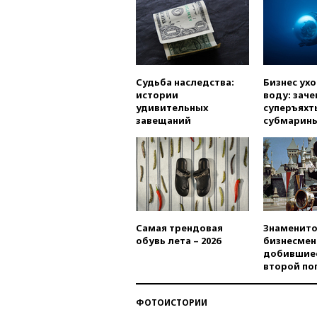
Судьба наследства:
Бизнес ух
истории
воду: заче
удивительных
суперъяхт
завещаний
субмарин
Самая трендовая
Знаменито
обувь лета – 2026
бизнесмен
добившиес
второй по
ФОТОИСТОРИИ