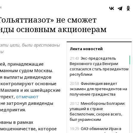
и
ольяттиазот» не сможет
нды основным акционерам
 эти цели, были арестованы
Лента новостей
вы
21:43
Экс-председатель
лей, принадлежащие
Верховного суда Венгрии
согласился стать президентом
сманным судом Москвы.
республики
ля выплаты дивидендов
 контролируют основные
20:58
Финляндия введет
экзамен для претендентов на
Махлаев и их швейцарские
получение гражданства
упрехт,
отмечают
т не затронул дивиденды
20:12
Минобороны Болгарии:
упавший в стране
редприятия.
беспилотник, скорее всего,
был украинским
ованы в рамках
о мошенничестве, которое
19:29
ОАЭ обвинили Иран в