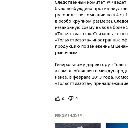
Следственный комитет РФ ведет с
было возбуждено против неустан
руководстве компании по ч.4 ст.
в особо крупном размере). След
незаконную схему вывода более 
«Тольяттиазота». Связанные с о
«Тольяттиазота» иностранные о
продукцию по заниженным ценам,
рыночным.
Генеральному директору «Тольят
а сам он объявлен в международн
Ранее, в феврале 2013 года, Ком
«Тольяттиазота», принадлежащие
0
0
РЕКОМЕНДУЕМ: