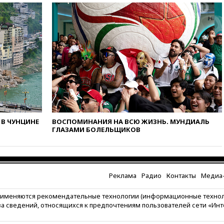
коррупции
вчера, 23:35
Лукашенко
объяснил экономическую
выгоду безвизового режима с
ЕС
вчера, 22:59
На башню
ресторана «Армения» в
Москве вернут утраченную
скульптуру балерины
вчера, 22:45
Литовец
протаранил погранпункт при
попытке попасть в Россию
В ЧУНЦИНЕ
ВОСПОМИНАНИЯ НА ВСЮ ЖИЗНЬ. МУНДИАЛЬ
ГЛАЗАМИ БОЛЕЛЬЩИКОВ
вчера, 22:28
Бессент
анонсировал скорое
соглашение о прекращении
огня США и Ирана
Реклама
Радио
Контакты
Медиа-
вчера, 22:15
Три человека
получили ножевые ранения
при нападении в Чехии
рименяются рекомендательные технологии (информационные техно
за сведений, относящихся к предпочтениям пользователей сети «Ин
вчера, 22:00
Путин поручил
выделить средства на новые