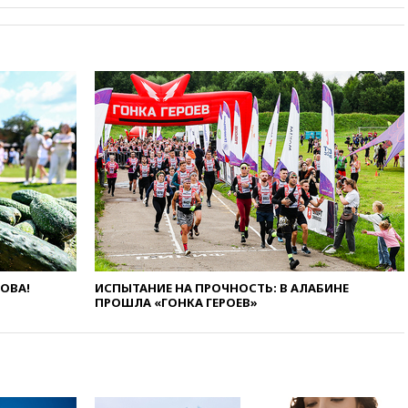
катера и лодки под Самарой
погибли два человека
10:27
Движение по трассе
«Новороссия» восстановлено
09:55
Силы ПВО перехватили
за утро 85 БПЛА над
территорией РФ
09:25
Ильский НПЗ на Кубани
загорелся после падения
обломков дрона
08:57
Собянин сообщил о
девяти БПЛА, сбитых на
подлете к Москве
08:42
Силы ПВО сбили почти
ЛОВА!
ИСПЫТАНИЕ НА ПРОЧНОСТЬ: В АЛАБИНЕ
400 БПЛА над российскими
ПРОШЛА «ГОНКА ГЕРОЕВ»
регионами
08:16
Лукашенко призвал
белорусов покупать избы в
селах
07:30
Нигерия стала