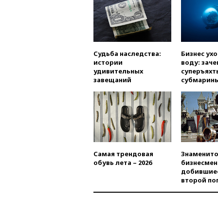
Судьба наследства:
Бизнес ух
истории
воду: заче
удивительных
суперъяхт
завещаний
субмарин
Самая трендовая
Знаменито
обувь лета – 2026
бизнесмен
добившиес
второй по