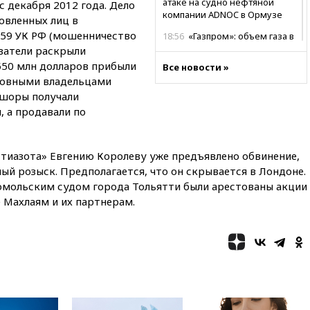
атаке на судно нефтяной
 декабря 2012 года. Дело
компании ADNOC в Ормузе
овленных лиц в
159 УК РФ (мошенничество
18:56
«Газпром»: объем газа в
европейских подземных
ователи раскрыли
хранилищах достиг
550 млн долларов прибыли
Все новости »
антирекорда
сновными владельцами
18:25
ТАСС: Уиткофф и
фшоры получали
Кушнер могут вскоре посетить
 а продавали по
Москву и Киев
17:43
«Тиса» выдвинула экс-
председателя Верховного
тиазота» Евгению Королеву уже предъявлено обвинение,
суда на пост президента
ый розыск. Предполагается, что он скрывается в Лондоне.
Венгрии
сомольским судом города Тольятти были арестованы акции
16:50
Politico: «Газовая
 Махлаям и их партнерам.
авантюра Германии ставит под
угрозу европейскую зиму»
16:16
Беспилотник взорвался
вблизи газопровода в
Болгарии
15:25
При атаке БПЛА в
Белгородской области погиб