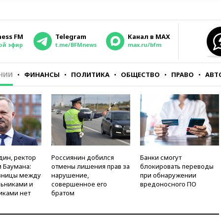
ness FM
Telegram
Канал в MAX
ой эфир
t.me/BFMnews
max.ru/bfm
НИИ
ФИНАНСЫ
ПОЛИТИКА
ОБЩЕСТВО
ПРАВО
АВТ
дин, ректор
Россиянин добился
Банки смогут
 Баумана:
отмены лишения прав за
блокировать переводы
зницы между
нарушение,
при обнаружении
ьниками и
совершенное его
вредоносного ПО
иками нет
братом