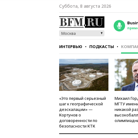
Суббота, 8 августа 2026
Busi
прям
Москва
ИНТЕРВЬЮ
ПОДКАСТЫ
КОМПА
СТИЛЬ
ТЕСТЫ
«Это первый серьезный
Михаил Гор
шаг к географической
МГТУ имени
деэскалации» —
никакой ра
Кортунов о
высокобалл
договоренности по
олимпиадн
безопасности КТК