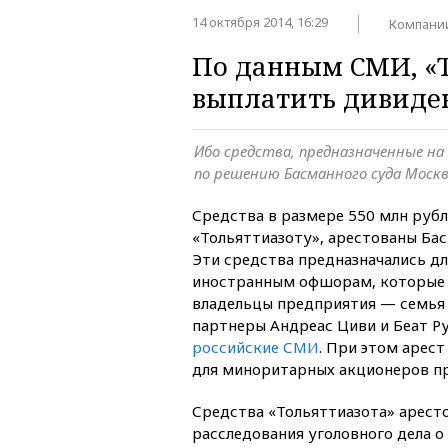
14 октября 2014, 16:29
Компани
По данным СМИ, «Т
выплатить дивиде
Ибо средства, предназначенные на
по решению Басманного суда Моск
Средства в размере 550 млн руб
«Тольяттиазоту», арестованы Ба
Эти средства предназначались д
иностранным офшорам, которые
владельцы предприятия — семья 
партнеры Андреас Циви и Беат Р
российские СМИ
. При этом арес
для миноритарных акционеров п
Средства «Тольяттиазота» арест
расследования уголовного дела 