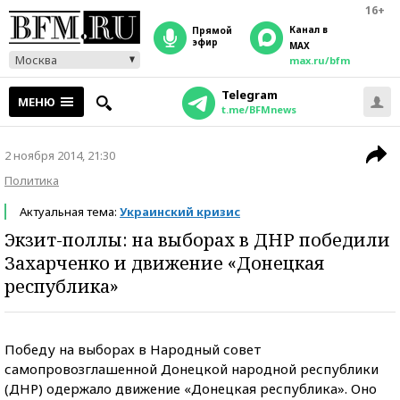
16+
Канал в
прямой
эфир
MAX
Москва
max.ru/bfm
Telegram
МЕНЮ
t.me/BFMnews
2 ноября 2014, 21:30
Политика
Актуальная тема:
Украинский кризис
Экзит-поллы: на выборах в ДНР победили
Захарченко и движение «Донецкая
республика»
Победу на выборах в Народный совет
самопровозглашенной Донецкой народной республики
(ДНР) одержало движение «Донецкая республика». Оно