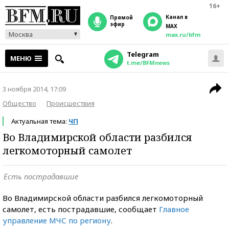
16+
Канал в
прямой
эфир
MAX
Москва
max.ru/bfm
Telegram
МЕНЮ
t.me/BFMnews
3 ноября 2014, 17:09
Общество
Происшествия
Актуальная тема:
ЧП
Во Владимирской области разбился
легкомоторный самолет
Есть пострадавшие
Во Владимирской области разбился легкомоторный
самолет, есть пострадавшие, сообщает
Главное
управление МЧС по региону
.