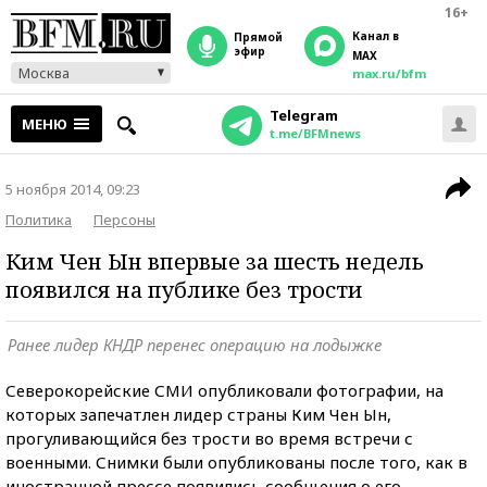
16+
Канал в
прямой
эфир
MAX
Москва
max.ru/bfm
Telegram
МЕНЮ
t.me/BFMnews
5 ноября 2014, 09:23
Политика
Персоны
Ким Чен Ын впервые за шесть недель
появился на публике без трости
Ранее лидер КНДР перенес операцию на лодыжке
Северокорейские СМИ опубликовали фотографии, на
которых запечатлен лидер страны Ким Чен Ын,
прогуливающийся без трости во время встречи с
военными. Снимки были опубликованы после того, как в
иностранной прессе появились сообщения о его