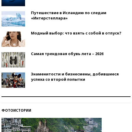
Путешествие в Исландию по следам
«Интерстеллара»
Модный выбор: что взять с собой в отпуск?
Самая трендовая обувь лета – 2026
Знаменитости и бизнесмены, добившиеся
успеха со второй попытки
Как защититься от солнца на курорте?
ФОТОИСТОРИИ
Кто изобрел средства связи?