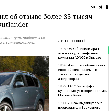
ил об отзыве более 35 тысяч
Outlander
 возникнуть проблемы со
Лента новостей
а из «стояночного»
19:29
ОАЭ обвинили Иран в
атаке на судно нефтяной
компании ADNOC в Ормузе
18:56
«Газпром»: объем газа в
европейских подземных
хранилищах достиг
антирекорда
18:25
ТАСС: Уиткофф и
Кушнер могут вскоре посетить
Москву и Киев
17:43
«Тиса» выдвинула экс-
председателя Верховного