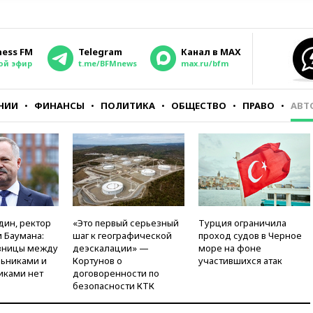
ness FM
Telegram
Канал в MAX
ой эфир
t.me/BFMnews
max.ru/bfm
НИИ
ФИНАНСЫ
ПОЛИТИКА
ОБЩЕСТВО
ПРАВО
АВТ
дин, ректор
«Это первый серьезный
Турция ограничила
 Баумана:
шаг к географической
проход судов в Черное
зницы между
деэскалации» —
море на фоне
ьниками и
Кортунов о
участившихся атак
иками нет
договоренности по
безопасности КТК