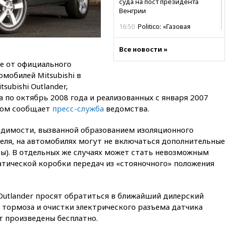
суда на пост президента
Венгрии
16:50
Politico: «Газовая
авантюра Германии ставит под
угрозу европейскую зиму»
Все новости »
16:16
Беспилотник взорвался
е от официального
вблизи газопровода в
мобилей Mitsubishi в
Болгарии
subishi Outlander,
15:25
При атаке БПЛА в
а по октябрь 2008 года и реализованных с января 2007
Белгородской области погиб
этом сообщает
пресс-служба
ведомства.
мирный житель
14:54
В Аргентине умер отец
водимости, вызванной образованием изоляционного
футболиста Лионеля Месси
еля, на автомобилях могут не включаться дополнительные
ы). В отдельных же случаях может стать невозможным
14:43
Турция ограничила
судоходство в Черном море
атической коробки передач из «стояночного» положения
14:20
Генпрокурором США
стал Тодд Бланш
 Outlander просят обратиться в ближайший дилерский
13:37
Пляжи Геленджика
 тормоза и очистки электрического разъема датчика
закрыты из-за опасности БПЛА
т произведены бесплатно.