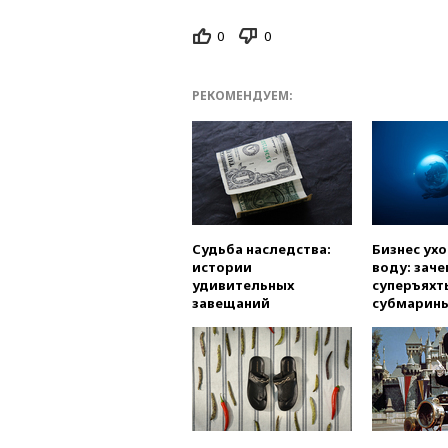
0
0
РЕКОМЕНДУЕМ:
Судьба наследства:
Бизнес ух
истории
воду: заче
удивительных
суперъяхт
завещаний
субмарин