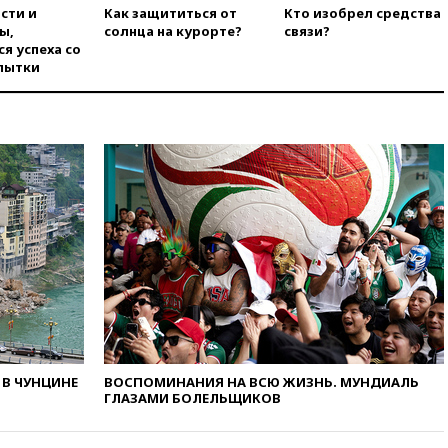
попытке попасть в Россию
сти и
Как защититься от
Кто изобрел средства
ы,
солнца на курорте?
связи?
вчера, 22:28
Бессент
я успеха со
анонсировал скорое
пытки
соглашение о прекращении
огня США и Ирана
вчера, 22:15
Три человека
получили ножевые ранения
при нападении в Чехии
вчера, 22:00
Путин поручил
выделить средства на новые
РЛС для Белгородской
области
вчера, 21:56
The Atlantic: Маск
отказал Украине в
использовании Starlink для
атак вглубь РФ
вчера, 21:35
После пожара на
складе в Брянске возбудили
В ЧУНЦИНЕ
ВОСПОМИНАНИЯ НА ВСЮ ЖИЗНЬ. МУНДИАЛЬ
уголовное дело
ГЛАЗАМИ БОЛЕЛЬЩИКОВ
вчера, 21:26
Лидеры сборной
РФ по гимнастике получили