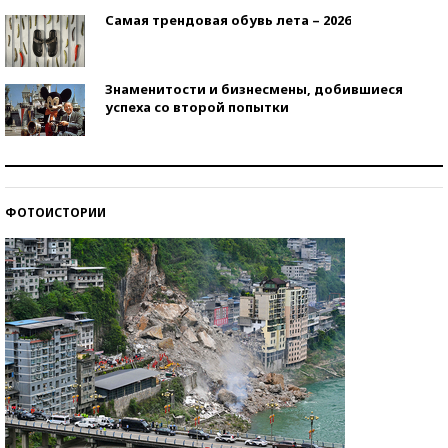
Самая трендовая обувь лета – 2026
Знаменитости и бизнесмены, добившиеся
успеха со второй попытки
Как защититься от солнца на курорте?
ФОТОИСТОРИИ
Кто изобрел средства связи?