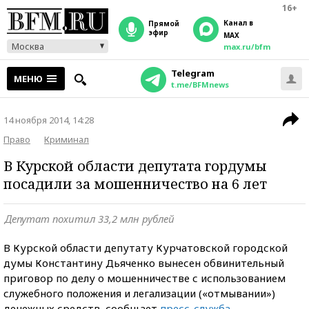
16+
Канал в
прямой
эфир
MAX
Москва
max.ru/bfm
Telegram
МЕНЮ
t.me/BFMnews
14 ноября 2014, 14:28
Право
Криминал
В Курской области депутата гордумы
посадили за мошенничество на 6 лет
Депутат похитил 33,2 млн рублей
В Курской области депутату Курчатовской городской
думы Константину Дьяченко вынесен обвинительный
приговор по делу о мошенничестве с использованием
служебного положения и легализации («отмывании»)
денежных средств, сообщает
пресс-служба