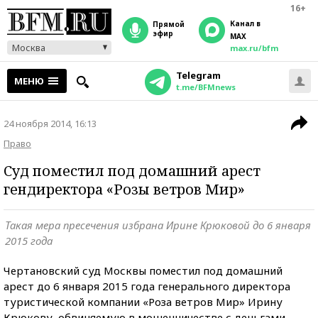
16+
Канал в
прямой
эфир
MAX
Москва
max.ru/bfm
Telegram
МЕНЮ
t.me/BFMnews
24 ноября 2014, 16:13
Право
Суд поместил под домашний арест
гендиректора «Розы ветров Мир»
Такая мера пресечения избрана Ирине Крюковой до 6 января
2015 года
Чертановский суд Москвы поместил под домашний
арест до 6 января 2015 года генерального директора
туристической компании «Роза ветров Мир» Ирину
Крюкову, обвиняемую в мошенничестве с деньгами