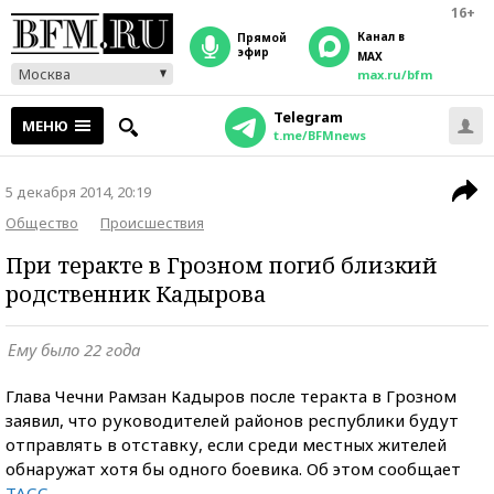
16+
Канал в
прямой
эфир
MAX
Москва
max.ru/bfm
Telegram
МЕНЮ
t.me/BFMnews
5 декабря 2014, 20:19
Общество
Происшествия
При теракте в Грозном погиб близкий
родственник Кадырова
Ему было 22 года
Глава Чечни Рамзан Кадыров после теракта в Грозном
заявил, что руководителей районов республики будут
отправлять в отставку, если среди местных жителей
обнаружат хотя бы одного боевика. Об этом сообщает
ТАСС
.