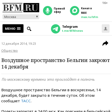
16+
Канал в
прямой
эфир
MAX
Москва
max.ru/bfm
Telegram
МЕНЮ
t.me/BFMnews
12 декабря 2014, 19:23
Общество
Воздушное пространство Бельгии закроют
14 декабря
По московскому времени это произойдет в полночь
Воздушное пространство Бельгии в воскресенье, 14
декабря, будет закрыто в течение суток. Об этом
сообщает
ТАСС
.
Полеты запретят в 24:00 мск. Как пояснили в бельгийской