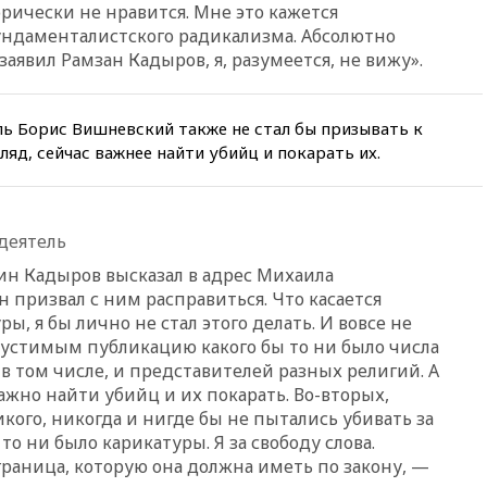
орически не нравится. Мне это кажется
06:25
Золото подорожало до
ундаменталистского радикализма. Абсолютно
$4350 за тройскую унцию
заявил Рамзан Кадыров, я, разумеется, не вижу».
06:01
МИД РФ: Казахстан
понимает сущность киевского
режима
ь Борис Вишневский также не стал бы призывать к
05:10
Дом детства Нила
ляд, сейчас важнее найти убийц и покарать их.
Армстронга впервые за 38 лет
выставили на продажу
04:00
Мирошник: России стоит
деятель
быть готовой к продолжению
украинского конфликта
дин Кадыров высказал в адрес Михаила
03:16
Трамп заявил, что
н призвал с ним расправиться. Что касается
предпочел бы соглашение с
ы, я бы лично не стал этого делать. И вовсе не
Ираном
пустимым публикацию какого бы то ни было числа
02:06
Лантратова: судьба
в том числе, и представителей разных религий. А
сотни жителей Курской
ажно найти убийц и их покарать. Во-вторых,
области все еще неизвестна
икого, никогда и нигде бы не пытались убивать за
01:10
МИД РФ: ЕС пытается
то ни было карикатуры. Я за свободу слова.
сохранить мобилизационный
граница, которую она должна иметь по закону, —
ресурс для Украины