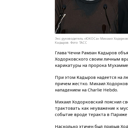
Экс-руководитель «ЮКОСа» Михаил Ходорков
Кадыров. Фото: ТАСС
Глава Чечни Рамзан Кадыров объ
Ходорковского своим личным вра
карикатуры на пророка Мухаммед
При этом Кадыров надеется на л
причем жестко. Михаил Ходорковс
нападением на Charlie Hebdo.
Михаил Ходорковский пояснил сво
трактовать как неуважение к мус
событие вроде теракта в Париже 
Насколько этичен был призыв Хо