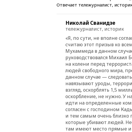
Отвечает тележурналист, историк
Николай Сванидзе
тележурналист, историк
«Я, по сути, не вполне сог
считаю этот призыв ко все
Мухаммеда в данном случа
руководствовался Михаил Бо
на колени перед террорист
людей свободного мира, п
данном случае — следовать
навязывают уроды, террори
взгляд, оскорблять 1,5 мил
оскорбление, не нужно. У н
идти на определенные комп
согласен с господином Кад
и тем самым очень близко 
которые убивают людей. Нес
там имеют место прямые и 