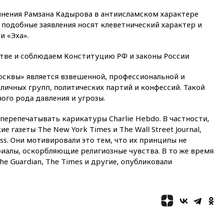
винения Рамзана Кадырова в антиисламском характере
вчера, 22:22
Минфин: в июле
выросли нефтегазовые
 подобные заявления носят клеветнический характер и
доходы российского бюджета
и «Эха».
вчера, 22:15
Аксаков: ЦБ
стве и соблюдаем Конституцию РФ и законы России
согласовал первый стандарт
исламского банкинга
осквы» является взвешенной, профессиональной и
вчера, 21:43
Организаторы
личных групп, политических партий и конфессий. Такой
«Интервидения»
ного рода давления и угрозы.
подтвердили, что конкурс
пройдет в Саудовской Аравии
перепечатывать карикатуры Charlie Hebdo. В частности,
вчера, 21:35
Машков: в РФ
е газеты The New York Times и The Wall Street Journal,
подготовили концепцию
ress. Они мотивировали это тем, что их принципы не
развития театрального
искусства до 2035 года
иалы, оскорбляющие религиозные чувства. В то же время
he Guardian, The Times и другие, опубликовали
вчера, 21:21
Правительство
РФ разрешило продажу
бензина старых
экологических классов
вчера, 21:15
Путин обсудил с
Машковым 150-летие Союза