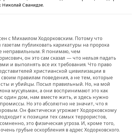
09:18
В Ярославской области
 Николай Сванидзе.
отражена самая
массированная атака БПЛА
09:16
Трамп сообщил об
огромном запасе боеприпасов
в США
ласен с Михаилом Ходорковским. Потому что
08:54
В Таиланде сегодня
м газетам публиковать карикатуры на пророка
прощаются с молодыми
е неправильным. Я понимаю, чем
россиянами, жестоко убитыми
рисович, он это сам сказал — что нельзя падать
в Паттайе
ами и выполнять все их требования. Что право
08:26
Летчики с упавшего
редставителей христианской цивилизации в
самолета в Приангарье
 своим правилам поведения, а не тем, которые
отделались ссадинами и
сты и убийцы. Посыл правильный. Но, на мой
ушибами
лиона мусульман, а они воспринимают это как
07:40
Таджикистан и
ас один дом, нам вместе жить, и здесь нужно
SpaceX/Starlink расширяют
ромиссы. Но это абсолютно не значит, что я
сотрудничество в сфере
ыровым. Он фактически угрожает Ходорковскому
технологий
подходит к позиции тех самых террористов,
07:00
Силы ПВО сбили шесть
омненно, это физическая угроза. И, кроме того,
БПЛА ВСУ, летевших на
очень грубые оскорбления в адрес Ходорковского.
Москву