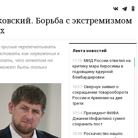
ковский. Борьба с экстремизмом
их
й призыв перепечатывать
Лента новостей
актовать как неуважение к
казать, что ответом на
11:19
МИД России ответил на
критику мэра Хиросимы в
 может быть только
годовщину ядерной
бомбардировки
10:57
Оверчук заявил о
сокращении товарооборота
России и Армении на две
трети
10:54
Президент ФИФА
Джанни Инфантино сумел
сохранить пост
10:38
Роскачество нашло