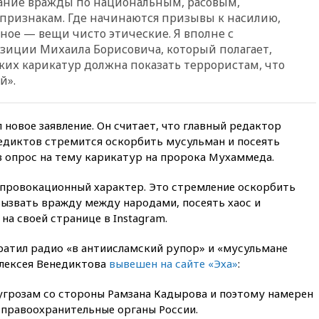
гание вражды по национальным, расовым,
00:05
Девочка с «маской
признакам. Где начинаются призывы к насилию,
Бэтмена» показала лицо
ное — вещи чисто этические. Я вполне с
после последней операции
зиции Михаила Борисовича, который полагает,
аких карикатур должна показать террористам, что
вчера, 23:35
Российского
историка Артема Кирпиченка
й».
арестовали в Израиле
вчера, 23:23
«Спартак»
разгромил «Оренбург» в
 новое заявление. Он считает, что главный редактор
Кубке России
едиктов стремится оскорбить мусульман и посеять
 опрос на тему карикатур на пророка Мухаммеда.
вчера, 23:00
Пост Дмитриева в
X о миграционном кризисе в
Сеуте набрал миллион
 провокационный характер. Это стремление оскорбить
просмотров
вызвать вражду между народами, посеять хаос и
на своей странице в Instagram.
вчера, 22:49
Минпромторг:
банкротство «Кванта» не
означает прекращения
ратил радио «в антиисламский рупор» и «мусульмане
производства телевизоров в
Алексея Венедиктова
вывешен на сайте «Эха»
:
РФ
 угрозам со стороны Рамзана Кадырова и поэтому намерен
вчера, 22:35
Семь грузовых
вагонов сошли с рельсов в
 правоохранительные органы России.
Оренбургской области