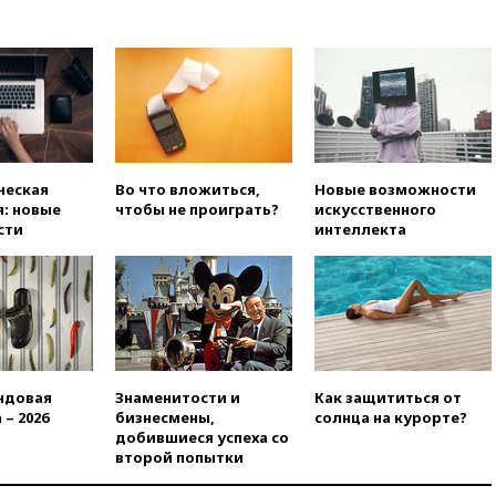
театральных деятелей
вчера, 20:47
Newsweek:
«взрывная» диарея охватила
47 из 50 штатов США
вчера, 20:35
ПВО за 12 часов
сбила 200 украинских
беспилотников
ческая
Во что вложиться,
Новые возможности
вчера, 20:20
Третий комплект
: новые
чтобы не проиграть?
искусственного
золотых медалей выиграли на
сти
интеллекта
ЧЕ российские синхронистки
вчера, 20:15
ТАСС: жизни
главы «Уралдронзавода»
после взрыва ничего не
угрожает
вчера, 20:08
По всей Грузии
снова отключилось
ндовая
Знаменитости и
Как защититься от
электричество
 – 2026
бизнесмены,
солнца на курорте?
вчера, 20:00
Зеленский связал
добившиеся успеха со
дефицит ракет с попыткой
второй попытки
Запада принудить Киев к
уступкам