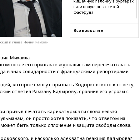
кишечную палочку в бургерах
пяти популярных сетей
фастфуда
10:19
СКР рассматривает три
основные версии
Все новости »
произошедшего с Cessna-182
ский и глава Чечни Рамзан
10:18
В Приморье задержаны
подростки, планировавшие
теракт на объекте Росгвардии
явил Михаила
09:59
The Spectator:
гом после его призыва к журналистам перепечатывать
отсутствие ракет для Patriot у
а в знак солидарности с французскими репортерами.
Украины приведет к
поражению Киева
юдей, которые смогут призвать Ходорковского к ответу,
09:54
МВД Германии:
кий ответил Рамзану Кадырову, сравнив его угрозы с
инцидент с дроном в
аэропорту Лейпцига —
«сценарий гибридной атаки»
й призыв печатать карикатуры: эти слова нельзя
09:32
В Тверской области
ульманам, он просто хотел показать, что ответом на
обломки дрона повредили
может быть только сплочение и защита свободы слова.
фасад логокомплекса
Wildberries
дорковского, и насколько адекватна реакция Кадырова?