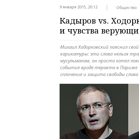
9 января 2015, 20:12
Общество
Кадыров vs. Ходор
и чувства верующ
Михаил Ходорковский пояснил сво
карикатуры: эти слова нельзя тр
мусульманам, он просто хотел по
событие вроде теракта в Париже
сплочение и защита свободы слова