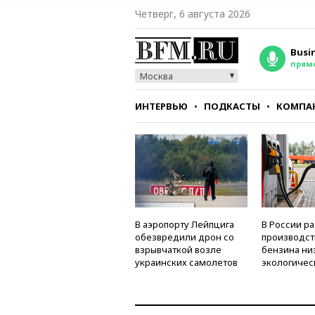
Четверг, 6 августа 2026
Busi
прям
Москва
ИНТЕРВЬЮ
ПОДКАСТЫ
КОМПА
СТИЛЬ
ТЕСТЫ
В аэропорту Лейпцига
В России р
обезвредили дрон со
производст
взрывчаткой возле
бензина ни
украинских самолетов
экологичес