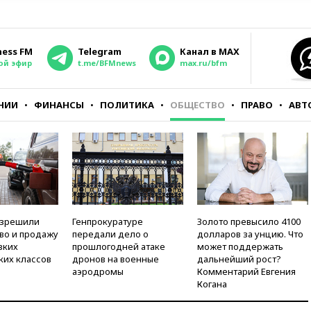
ness FM
Telegram
Канал в MAX
ой эфир
t.me/BFMnews
max.ru/bfm
НИИ
ФИНАНСЫ
ПОЛИТИКА
ОБЩЕСТВО
ПРАВО
АВТ
азрешили
Генпрокуратуре
Золото превысило 4100
во и продажу
передали дело о
долларов за унцию. Что
зких
прошлогодней атаке
может поддержать
ких классов
дронов на военные
дальнейший рост?
аэродромы
Комментарий Евгения
Когана