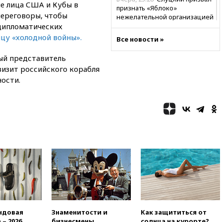
е лица США и Кубы в
признать «Яблоко»
переговоры, чтобы
нежелательной организацией
дипломатических
вчера, 23:15
В Смоленске
цу «холодной войны».
Все новости »
ребенок и женщина погибли
при падении деревьев во
ый представитель
время урагана
 визит российского корабля
вчера, 22:55
В Москве в
ости.
пятницу ожидаются ливни
вчера, 22:35
Винисиус
продлил контракт с «Реалом»
до 2032 года
вчера, 22:28
Отказаться от
российского гражданства
станет значительно дороже
вчера, 22:20
Путин назвал 76-ю
гвардейскую десантно-
штурмовую дивизию
легендарной
вчера, 22:15
Путин заслушал
ндовая
Знаменитости и
Как защититься от
доклад о ситуации на
 – 2026
бизнесмены,
солнца на курорте?