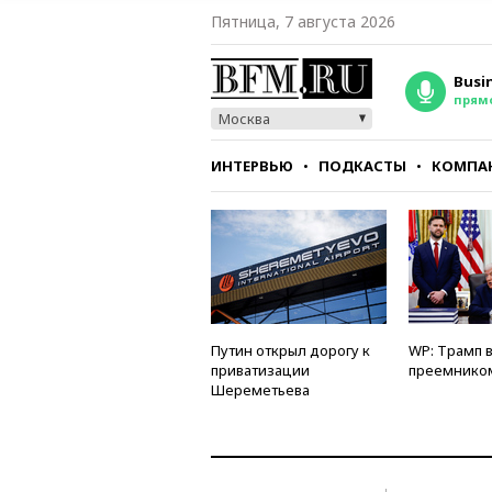
Пятница, 7 августа 2026
Busi
прям
Москва
ИНТЕРВЬЮ
ПОДКАСТЫ
КОМПА
СТИЛЬ
ТЕСТЫ
Путин открыл дорогу к
WP: Трамп 
приватизации
преемнико
Шереметьева