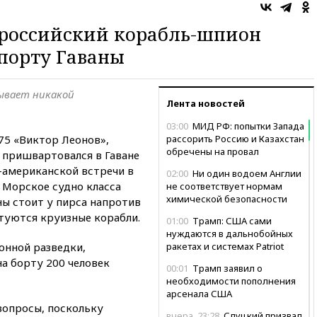
 российский корабль-шпион
порту Гаваны
зывает никакой
Лента новостей
03:00
МИД РФ: попытки Запада
75 «Виктор Леонов»,
рассорить Россию и Казахстан
обречены на провал
 пришвартовался в Гаване
-американской встречи в
02:00
Ни один водоем Англии
.
Морское судно класса
не соответствует нормам
химической безопасности
ы стоит у пирса напротив
туются круизные корабли.
01:00
Трамп: США сами
нуждаются в дальнобойных
онной разведки,
ракетах и системах Patriot
на борту 200 человек
00:01
Трамп заявил о
необходимости пополнения
арсенала США
вопросы, поскольку
вчера, 23:28
Слуцкий призвал