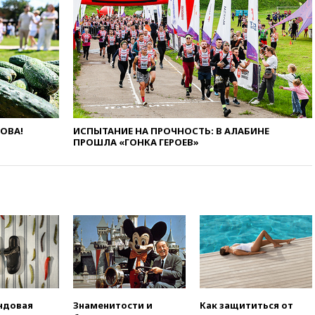
рекомендовать не посещать
Армению
вчера, 20:35
ПВО за день
сбила еще 281 украинский
беспилотник над Россией
вчера, 20:27
Ямпольская
призвала оптимизировать
олимпиады для поступления в
вузы
ЛОВА!
ИСПЫТАНИЕ НА ПРОЧНОСТЬ: В АЛАБИНЕ
ПРОШЛА «ГОНКА ГЕРОЕВ»
вчера, 20:15
Минтранс
предложил оплачивать
защиту дорог от БПЛА из
средств на ремонт
вчера, 20:00
Зеленский 8
августа посетит Сербию с
официальным визитом
вчера, 19:58
В Госдуму будет
внесен законопроект об
отмене ЕГЭ
вчера, 19:50
Аэропорты Сочи и
ндовая
Знаменитости и
Как защититься от