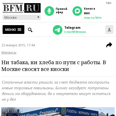
16+
Канал в
прямой
эфир
MAX
Москва
max.ru/bfm
Telegram
МЕНЮ
t.me/BFMnews
22 января 2015, 17:44
Финансы
Ни табака, ни хлеба по пути с работы. В
Москве сносят все киоски
Столичные власти решили за счет бюджета построить
новые торговые павильоны. Бизнес негодует: потрачены
деньги на оборудование, да и покупатели могут остаться
не у дел