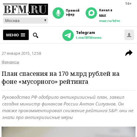
16+
Канал в
прямой
эфир
MAX
Москва
max.ru/bfm
Telegram
МЕНЮ
t.me/BFMnews
27 января 2015, 12:58
Финансы
План спасения на 170 млрд рублей на
фоне «мусорного» рейтинга
Руководство РФ одобрило антикризисный план, заявил
сегодня министр финансов России Антон Силуанов. Он
также прокомментировал снижение рейтинга S&P: они не
знали про антикризисные меры