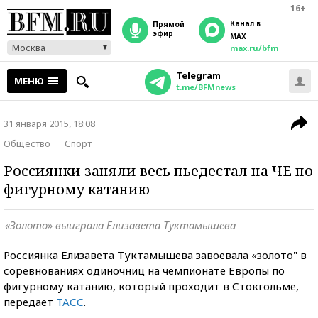
16+
Канал в
прямой
эфир
MAX
Москва
max.ru/bfm
Telegram
МЕНЮ
t.me/BFMnews
31 января 2015, 18:08
Общество
Спорт
Россиянки заняли весь пьедестал на ЧЕ по
фигурному катанию
«Золото» выиграла Елизавета Туктамышева
Россиянка Елизавета Туктамышева завоевала «золото" в
соревнованиях одиночниц на чемпионате Европы по
фигурному катанию, который проходит в Стокгольме,
передает
ТАСС
.