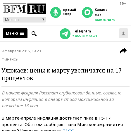
16+
Канал в
прямой
эфир
MAX
Москва
max.ru/bfm
Telegram
МЕНЮ
t.me/BFMnews
9 февраля 2015, 19:20
Финансы
Улюкаев: цены к марту увеличатся на 17
процентов
В начале февраля Росстат опубликовал данные, согласно
которым инфляция в январе стала максимальной за
последние 16 лет
В марте-апреле инфляция достигнет пика в 15-17
процента. Об этом сообщил глава Минэкономразвития
Алексей Улюкаев, передает
ТАСС
.