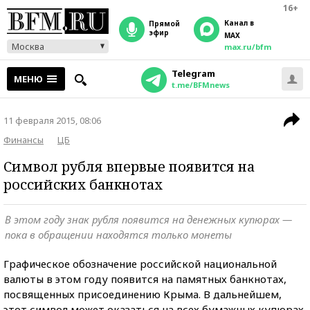
16+
Канал в
прямой
эфир
MAX
Москва
max.ru/bfm
Telegram
МЕНЮ
t.me/BFMnews
11 февраля 2015, 08:06
Финансы
ЦБ
Символ рубля впервые появится на
российских банкнотах
В этом году знак рубля появится на денежных купюрах —
пока в обращении находятся только монеты
Графическое обозначение российской национальной
валюты в этом году появится на памятных банкнотах,
посвященных присоединению Крыма. В дальнейшем,
этот символ может оказаться на всех бумажных купюрах